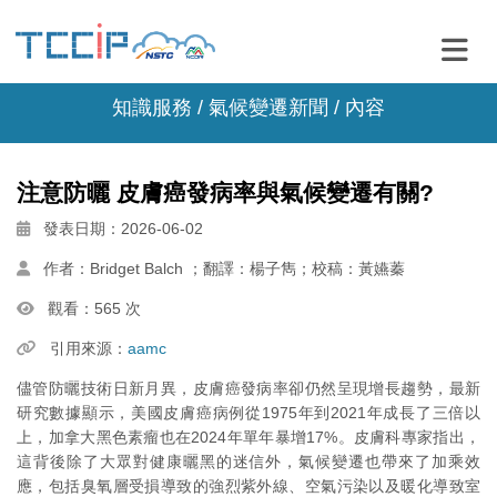
知識服務 /
氣候變遷新聞
/ 內容
注意防曬 皮膚癌發病率與氣候變遷有關?
發表日期：2026-06-02
作者：Bridget Balch ；翻譯：楊子雋；校稿：黃嬿蓁
觀看：565 次
引用來源：
aamc
儘管防曬技術日新月異，皮膚癌發病率卻仍然呈現增長趨勢，最新
研究數據顯示，美國皮膚癌病例從1975年到2021年成長了三倍以
上，加拿大黑色素瘤也在2024年單年暴增17%。皮膚科專家指出，
這背後除了大眾對健康曬黑的迷信外，氣候變遷也帶來了加乘效
應，包括臭氧層受損導致的強烈紫外線、空氣污染以及暖化導致室