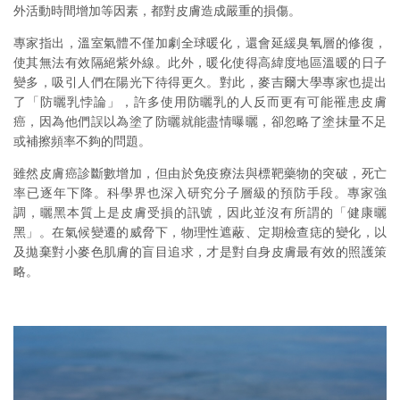
外活動時間增加等因素，都對皮膚造成嚴重的損傷。
專家指出，溫室氣體不僅加劇全球暖化，還會延緩臭氧層的修復，
使其無法有效隔絕紫外線。此外，暖化使得高緯度地區溫暖的日子
變多，吸引人們在陽光下待得更久。對此，麥吉爾大學專家也提出
了「防曬乳悖論」，許多使用防曬乳的人反而更有可能罹患皮膚
癌，因為他們誤以為塗了防曬就能盡情曝曬，卻忽略了塗抹量不足
或補擦頻率不夠的問題。
雖然皮膚癌診斷數增加，但由於免疫療法與標靶藥物的突破，死亡
率已逐年下降。科學界也深入研究分子層級的預防手段。專家強
調，曬黑本質上是皮膚受損的訊號，因此並沒有所謂的「健康曬
黑」。在氣候變遷的威脅下，物理性遮蔽、定期檢查痣的變化，以
及拋棄對小麥色肌膚的盲目追求，才是對自身皮膚最有效的照護策
略。