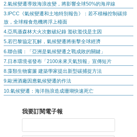
2.氣候變遷導致海浪改變，將影響全球50%的海岸線
3.IPCC《氣候變遷和土地特別報告》：若不積極控制碳排
放，全球糧食危機將浮上檯面
4.亞馬遜森林大火次數破紀錄 濫砍濫伐是主因
5.若巴黎協定瓦解，氣候變遷將衝擊全球經濟
6.聯合國：「亞洲是氣候變遷之戰成敗的關鍵」
7.日本環境省發布「2100未來天氣預報」宣傳短片
8.藻類生物窗簾 建築學家提出新型碳捕捉方法
9.歐洲酒廠因應氣候變遷的作法
10.氣候變遷：海洋熱浪造成珊瑚快速死亡
我要訂閱電子報