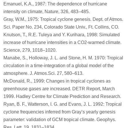
Emanuel, K.A., 1987: The dependence of hurricane
intensity on climate, Nature, 326, 483–485.
Gray, W.M., 1975: Tropical cyclone genesis. Dept. of Atmos.
Sci. Paper No. 234, Colorado State Univ., Ft. Collins, CO.
Knutson, T., R.E. Tuleya and Y. Kurihara, 1998: Simulated
increase of hurricane intensities in a CO2-warmed climate.
Science, 279, 1018–1020.
Manabe, S., Holloway, J. L. and Stone, H. M. 1970: Tropical
circulation in a time-integration of a global model of the
atmosphere. J. Atmos.Sci. 27, 580–613.
McDonald, R., 1999: Changes in tropical cyclones as
greenhouse gases are increased. DETR Report, March
1999. Hadley Centre for Climate Prediction and Research.
Ryan, B. F., Watterson, I. G. and Evans, J. L. 1992: Tropical
cyclone frequencies inferred from Gray’s yearly genesis
parameter: validation of GCM tropical climate. Geophys.
Res. Lett. 19, 1831–1834.