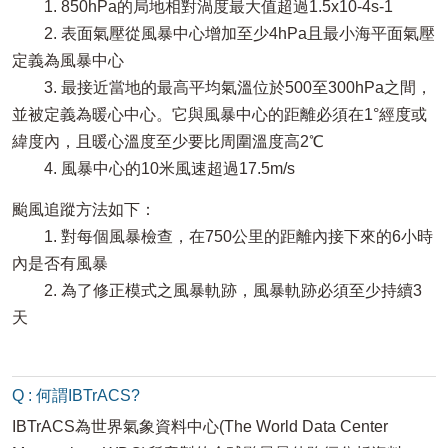
1. 850hPa的局地相對渦度最大值超過1.5x10-4s-1
2. 表面氣壓從風暴中心增加至少4hPa且最小海平面氣壓
定義為風暴中心
3. 最接近當地的最高平均氣溫位於500至300hPa之間，
並被定義為暖心中心。它與風暴中心的距離必須在1°經度或
緯度內，且暖心溫度至少要比周圍溫度高2℃
4. 風暴中心的10米風速超過17.5m/s
颱風追蹤方法如下：
1. 對每個風暴檢查，在750公里的距離內接下來的6小時
內是否有風暴
2. 為了修正模式之風暴軌跡，風暴軌跡必須至少持續3
天
Q : 何謂IBTrACS?
IBTrACS為世界氣象資料中心(The World Data Center