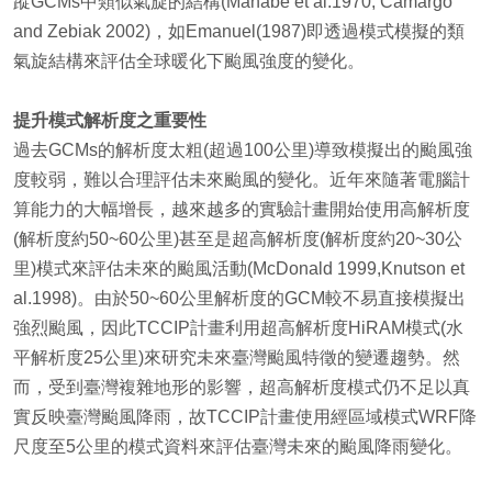
蹤GCMs中類似氣旋的結構(Manabe et al.1970, Camargo
and Zebiak 2002)，如Emanuel(1987)即透過模式模擬的類
氣旋結構來評估全球暖化下颱風強度的變化。
提升模式解析度之重要性
過去GCMs的解析度太粗(超過100公里)導致模擬出的颱風強
度較弱，難以合理評估未來颱風的變化。近年來隨著電腦計
算能力的大幅增長，越來越多的實驗計畫開始使用高解析度
(解析度約50~60公里)甚至是超高解析度(解析度約20~30公
里)模式來評估未來的颱風活動(McDonald 1999,Knutson et
al.1998)。由於50~60公里解析度的GCM較不易直接模擬出
強烈颱風，因此TCCIP計畫利用超高解析度HiRAM模式(水
平解析度25公里)來研究未來臺灣颱風特徵的變遷趨勢。然
而，受到臺灣複雜地形的影響，超高解析度模式仍不足以真
實反映臺灣颱風降雨，故TCCIP計畫使用經區域模式WRF降
尺度至5公里的模式資料來評估臺灣未來的颱風降雨變化。