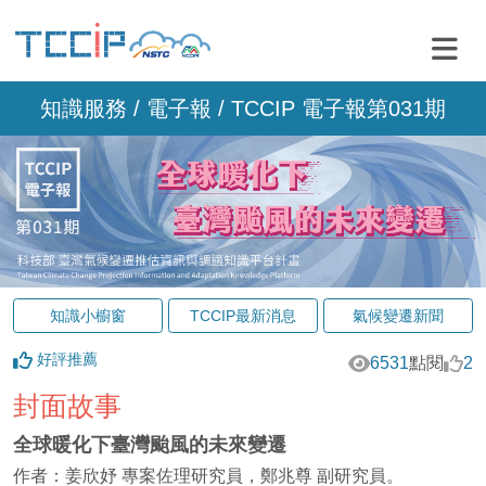
知識服務 /
電子報
/ TCCIP 電子報第031期
知識小櫥窗
TCCIP最新消息
氣候變遷新聞
好評推薦
6531
點閱
2
封面故事
全球暖化下臺灣颱風的未來變遷
作者：姜欣妤 專案佐理研究員，鄭兆尊 副研究員。