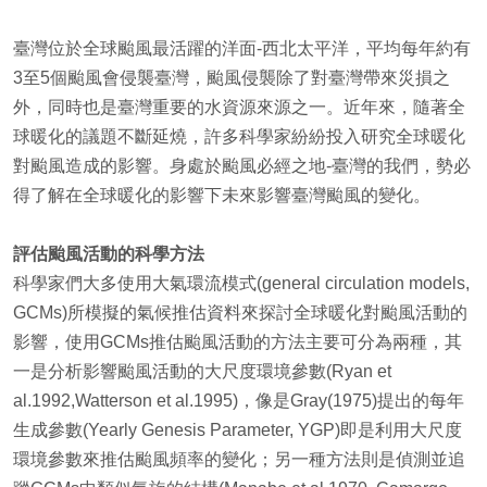
臺灣位於全球颱風最活躍的洋面-西北太平洋，平均每年約有
3至5個颱風會侵襲臺灣，颱風侵襲除了對臺灣帶來災損之
外，同時也是臺灣重要的水資源來源之一。近年來，隨著全
球暖化的議題不斷延燒，許多科學家紛紛投入研究全球暖化
對颱風造成的影響。身處於颱風必經之地-臺灣的我們，勢必
得了解在全球暖化的影響下未來影響臺灣颱風的變化。
評估颱風活動的科學方法
科學家們大多使用大氣環流模式(general circulation models,
GCMs)所模擬的氣候推估資料來探討全球暖化對颱風活動的
影響，使用GCMs推估颱風活動的方法主要可分為兩種，其
一是分析影響颱風活動的大尺度環境參數(Ryan et
al.1992,Watterson et al.1995)，像是Gray(1975)提出的每年
生成參數(Yearly Genesis Parameter, YGP)即是利用大尺度
環境參數來推估颱風頻率的變化；另一種方法則是偵測並追