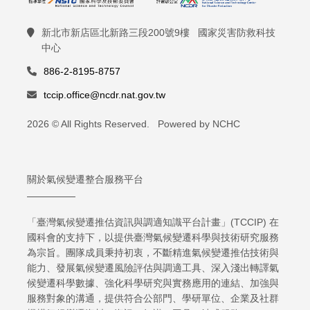
新北市新店區北新路三段200號9樓 國家災害防救科技
中心
886-2-8195-8757
tccip.office@ncdr.nat.gov.tw
2026 © All Rights Reserved. Powered by NCHC
關於氣候變遷整合服務平台
「臺灣氣候變遷推估資訊與調適知識平台計畫」(TCCIP) 在
國科會的支持下，以提供臺灣氣候變遷科學與技術研究服務
為宗旨。團隊成員秉持初衷，不斷精進氣候變遷推估技術與
能力、發展氣候變遷風險評估與調適工具、深入淺出轉譯氣
候變遷科學數據、強化科學研究與實務應用的連結、加強與
服務對象的溝通，提供符合公部門、學研單位、企業及社群