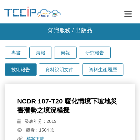
知識服務 / 出版品
專書
海報
簡報
研究報告
技術報告
資料說明文件
資料生產履歷
NCDR 107-T20 暖化情境下坡地災
害潛勢之境況模擬
發表年分：2019
觀看：1564 次
檔案下載