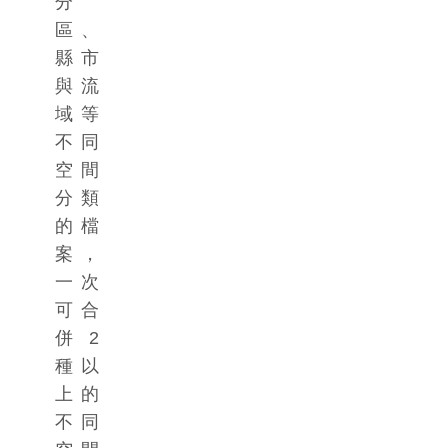
分
區、
縣市
與流
域等
不同
空間
分類
的檔
案，
一次
可合
併2
種以
上的
不同