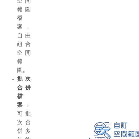
空間
範圍
檔
案，
自由
組合
空間
範
圍。
批次
合併
檔
案
：
可批
次合
併多