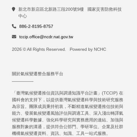
新北市新店區北新路三段200號9樓 國家災害防救科技
中心
886-2-8195-8757
tccip.office@ncdr.nat.gov.tw
2026 © All Rights Reserved. Powered by NCHC
關於氣候變遷整合服務平台
「臺灣氣候變遷推估資訊與調適知識平台計畫」(TCCIP) 在
國科會的支持下，以提供臺灣氣候變遷科學與技術研究服務
為宗旨。團隊成員秉持初衷，不斷精進氣候變遷推估技術與
能力、發展氣候變遷風險評估與調適工具、深入淺出轉譯氣
候變遷科學數據、強化科學研究與實務應用的連結、加強與
服務對象的溝通，提供符合公部門、學研單位、企業及社群
機構氣候變遷資料、資訊、知識、工具一站式服務。