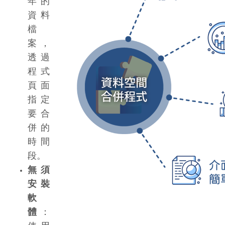
年的
資料
檔
案，
透過
程式
頁面
指定
要合
併的
時間
段。
無須
安裝
軟
體
：