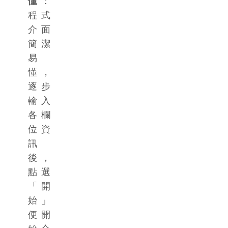
懂
：
程式
介面
簡潔
易
懂，
逐步
輸入
各欄
位資
訊
後，
點選
「開
始」
便開