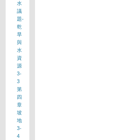
水
議
題-
乾
旱
與
水
資
源
3-
3
第
四
章
坡
地
3-
4