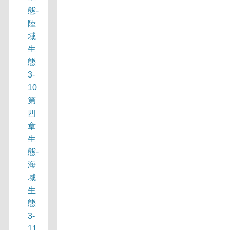
態-
陸
域
生
態
3-
10
第
四
章
生
態-
海
域
生
態
3-
11