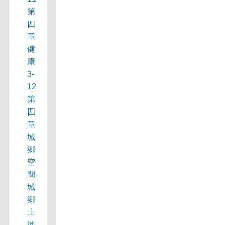
第
四
章
健
康
3-
12
第
四
章
城
鄉
空
間-
城
鄉
土
地