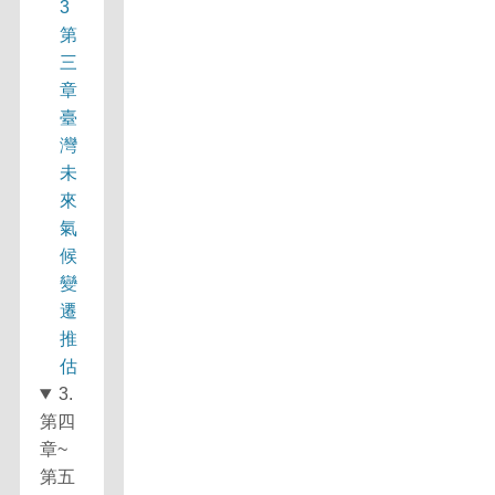
3
第
三
章
臺
灣
未
來
氣
候
變
遷
推
估
3.
第四
章~
第五