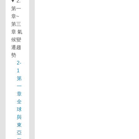
2.
第一
章~
第三
章 氣
候變
遷趨
勢
2-
1
第
一
章
全
球
與
東
亞