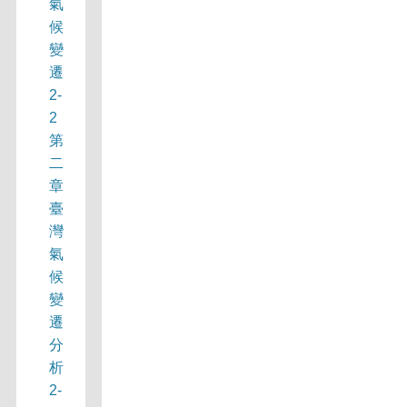
氣
候
變
遷
2-
2
第
二
章
臺
灣
氣
候
變
遷
分
析
2-