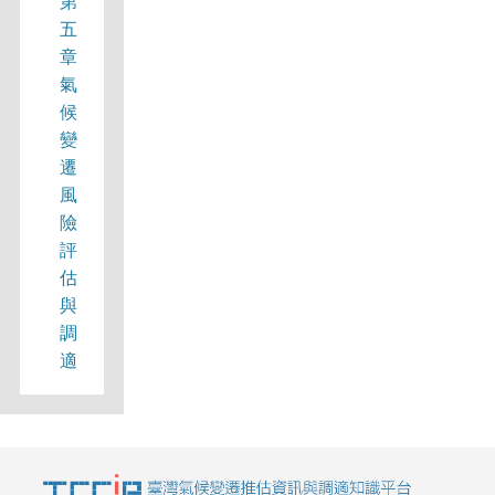
第
五
章
氣
候
變
遷
風
險
評
估
與
調
適