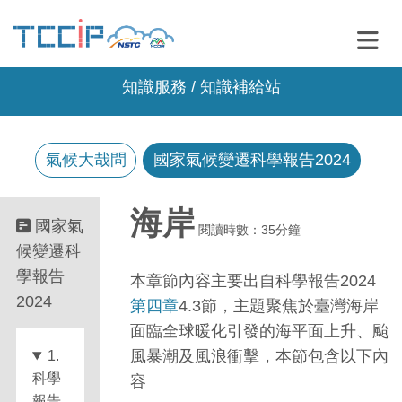
知識服務 / 知識補給站
氣候大哉問
國家氣候變遷科學報告2024
海岸
國家氣
閱讀時數：35分鐘
候變遷科
學報告
本章節內容主要出自科學報告2024
2024
第四章
4.3節，主題聚焦於臺灣海岸
面臨全球暖化引發的海平面上升、颱
風暴潮及風浪衝擊，本節包含以下內
1.
科學
容
報告