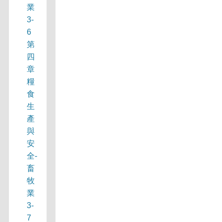
業
3-
6
第
四
章
糧
食
生
產
與
安
全-
畜
牧
業
3-
7