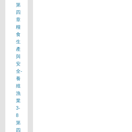
第
四
章
糧
食
生
產
與
安
全-
養
殖
漁
業
3-
8
第
四