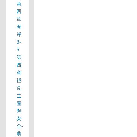
第
四
章
海
岸
3-
5
第
四
章
糧
食
生
產
與
安
全-
農