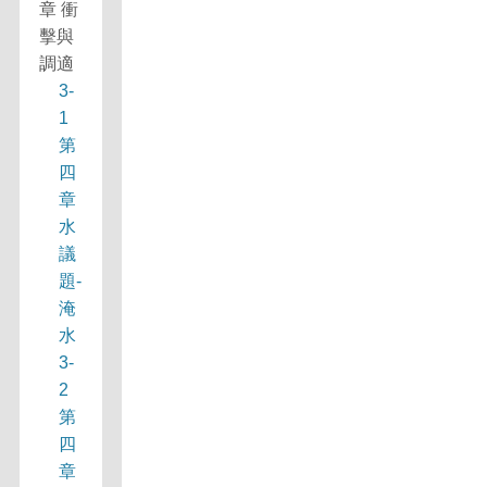
章 衝
擊與
調適
3-
1
第
四
章
水
議
題-
淹
水
3-
2
第
四
章