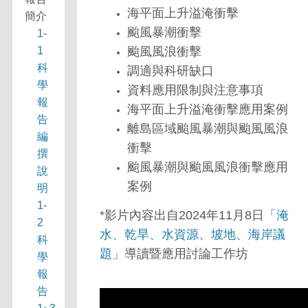
海平面上升溢淹衝擊
簡介
颱風暴潮衝擊
1-
1
颱風風浪衝擊
科
調適與科研缺口
學
資料應用限制與注意事項
報
海平面上升溢淹衝擊應用案例
告
離島區域颱風暴潮與颱風風浪
編
衝擊
撰
颱風暴潮與颱風風浪衝擊應用
說
案例
明
1-
*影片內容出自2024年11月8日「
淹
2
水、乾旱、水資源、坡地、海岸議
科
題
」導讀暨應用討論工作坊
學
報
告