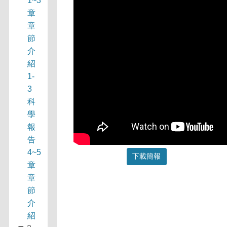
1~3
章
章
節
介
紹
1-
3
科
學
報
告
4~5
下載簡報
章
章
節
介
紹