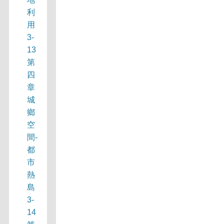
利
用
3-
13
第
四
章
城
鄉
空
間-
都
市
熱
島
3-
14