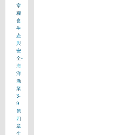
章
糧
食
生
產
與
安
全-
海
洋
漁
業
3-
9
第
四
章
生