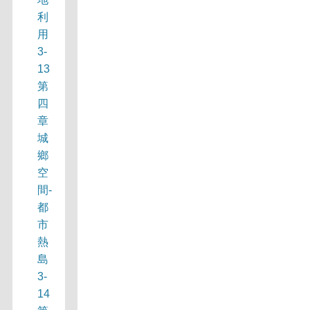
利
用
3-
13
第
四
章
城
鄉
空
間-
都
市
熱
島
3-
14