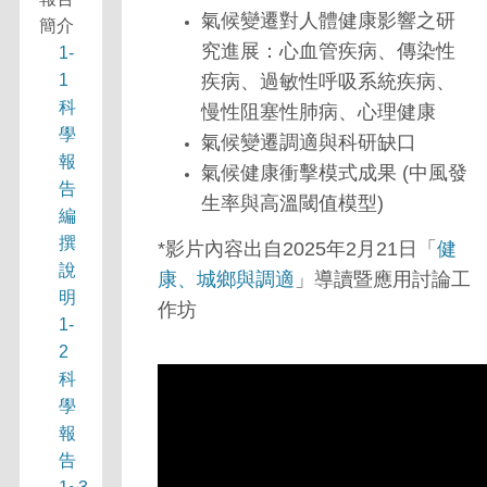
氣候變遷對人體健康影響之研
簡介
究進展：心血管疾病、傳染性
1-
1
疾病、過敏性呼吸系統疾病、
科
慢性阻塞性肺病、心理健康
學
氣候變遷調適與科研缺口
報
氣候健康衝擊模式成果 (中風發
告
生率與高溫閾值模型)
編
撰
*影片內容出自2025年2月21日「
健
說
康、城鄉與調適
」導讀暨應用討論工
明
作坊
1-
2
科
學
報
告