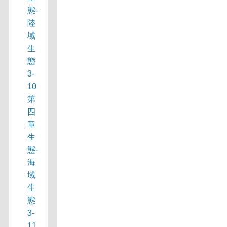
態-
陸
域
生
態
3-
10
第
四
章
生
態-
海
域
生
態
3-
11