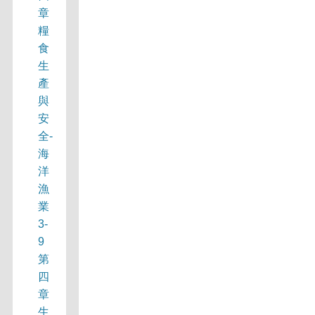
章
糧
食
生
產
與
安
全-
海
洋
漁
業
3-
9
第
四
章
生