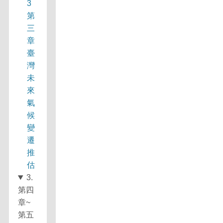
3
第
三
章
臺
灣
未
來
氣
候
變
遷
推
估
3.
第四
章~
第五