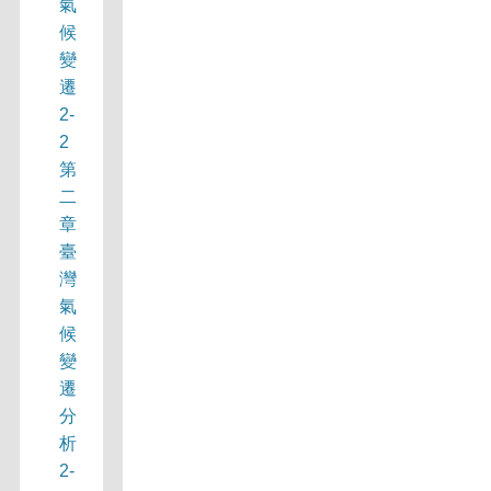
氣
候
變
遷
2-
2
第
二
章
臺
灣
氣
候
變
遷
分
析
2-