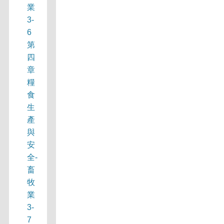
業
3-
6
第
四
章
糧
食
生
產
與
安
全-
畜
牧
業
3-
7