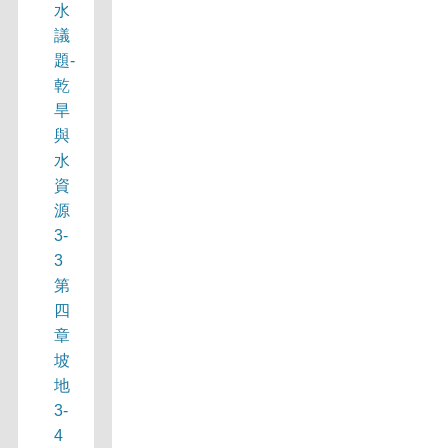
水
議
題-
乾
旱
與
水
資
源
3-
3
第
四
章
坡
地
3-
4