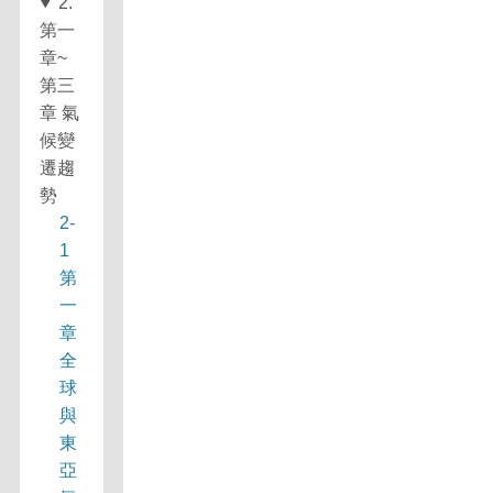
2.
第一
章~
第三
章 氣
候變
遷趨
勢
2-
1
第
一
章
全
球
與
東
亞