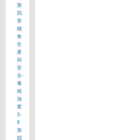
第
四
章
糧
食
生
產
與
安
全-
養
殖
漁
業
3-
8
第
四