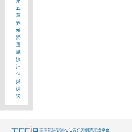
第
五
章
氣
候
變
遷
風
險
評
估
與
調
適