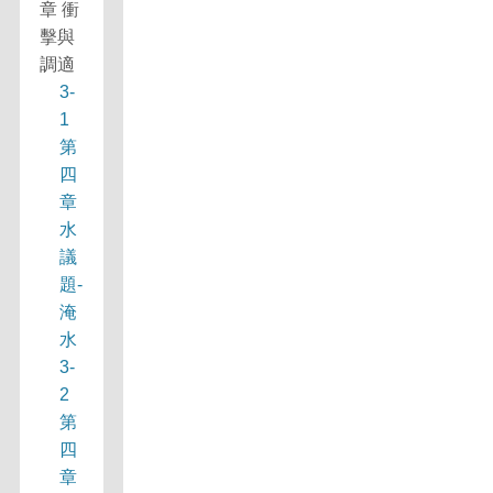
章 衝
擊與
調適
3-
1
第
四
章
水
議
題-
淹
水
3-
2
第
四
章