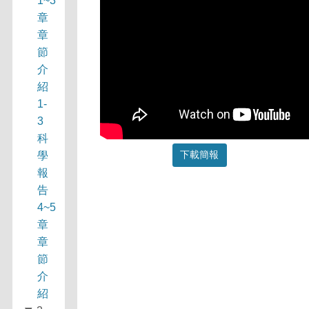
1~3
章
章
節
介
紹
1-
3
科
下載簡報
學
報
告
4~5
章
章
節
介
紹