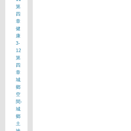
第
四
章
健
康
3-
12
第
四
章
城
鄉
空
間-
城
鄉
土
地