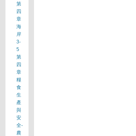
第
四
章
海
岸
3-
5
第
四
章
糧
食
生
產
與
安
全-
農