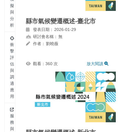
擬
與
分
縣市氣候變遷概述-臺北市
析
發表日期：
2026-01-29
研討會名稱：
無
作者：
劉曉薇
衝
擊
評
觀看：360 次
放大閱讀
估
與
調
適
應
用
服
務
與