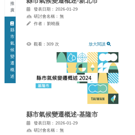
縣市氣候變遷概述-新北市
推
發表日期：
2026-01-29
廣
研討會名稱：
無
作者：
劉曉薇
縣
市
氣
觀看：309 次
放大閱讀
候
變
遷
概
述
縣市氣候變遷概述-基隆市
發表日期：
2026-01-29
研討會名稱：
無