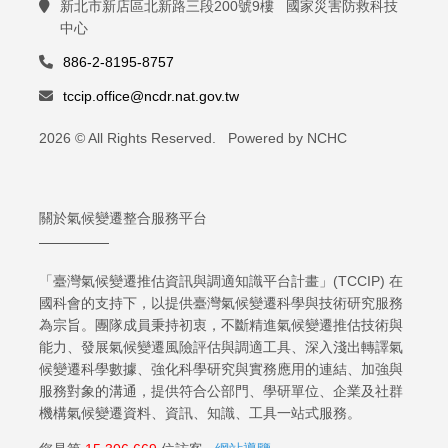
新北市新店區北新路三段200號9樓 國家災害防救科技
中心
886-2-8195-8757
tccip.office@ncdr.nat.gov.tw
2026 © All Rights Reserved. Powered by NCHC
關於氣候變遷整合服務平台
「臺灣氣候變遷推估資訊與調適知識平台計畫」(TCCIP) 在
國科會的支持下，以提供臺灣氣候變遷科學與技術研究服務
為宗旨。團隊成員秉持初衷，不斷精進氣候變遷推估技術與
能力、發展氣候變遷風險評估與調適工具、深入淺出轉譯氣
候變遷科學數據、強化科學研究與實務應用的連結、加強與
服務對象的溝通，提供符合公部門、學研單位、企業及社群
機構氣候變遷資料、資訊、知識、工具一站式服務。