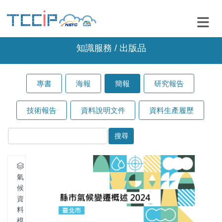
知識服務 / 出版品
專書
海報
簡報
研究報告
技術報告
資料說明文件
資料生產履歷
氣
候
資
料
模