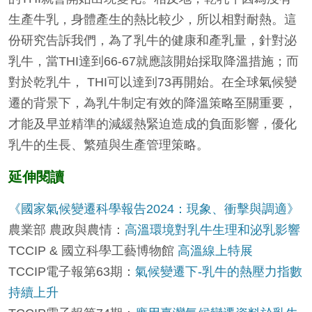
生產牛乳，身體產生的熱比較少，所以相對耐熱。這
份研究告訴我們，為了乳牛的健康和產乳量，針對泌
乳牛，當THI達到66-67就應該開始採取降溫措施；而
對於乾乳牛， THI可以達到73再開始。在全球氣候變
遷的背景下，為乳牛制定有效的降溫策略至關重要，
才能及早並精準的減緩熱緊迫造成的負面影響，優化
乳牛的生長、繁殖與生產管理策略。
延伸閱讀
《國家氣候變遷科學報告2024：現象、衝擊與調適》
農業部 農政與農情：
高溫環境對乳牛生理和泌乳影響
TCCIP & 國立科學工藝博物館
高溫線上特展
TCCIP電子報第63期：
氣候變遷下-乳牛的熱壓力指數
持續上升