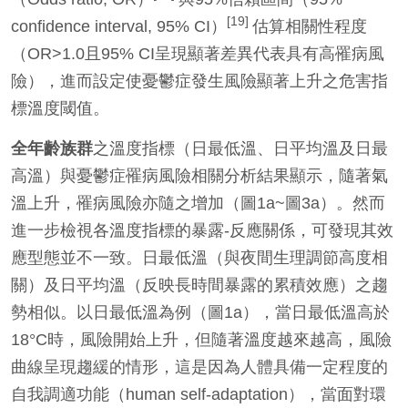
[19]
confidence interval, 95% CI）
估算相關性程度
（OR>1.0且95% CI呈現顯著差異代表具有高罹病風
險），進而設定使憂鬱症發生風險顯著上升之危害指
標溫度閾值。
全年齡族群
之溫度指標（日最低溫、日平均溫及日最
高溫）與憂鬱症罹病風險相關分析結果顯示，隨著氣
溫上升，罹病風險亦隨之增加（圖1a~圖3a）。然而
進一步檢視各溫度指標的暴露-反應關係，可發現其效
應型態並不一致。日最低溫（與夜間生理調節高度相
關）及日平均溫（反映長時間暴露的累積效應）之趨
勢相似。以日最低溫為例（圖1a），當日最低溫高於
18°C時，風險開始上升，但隨著溫度越來越高，風險
曲線呈現趨緩的情形，這是因為人體具備一定程度的
自我調適功能（human self-adaptation），當面對環