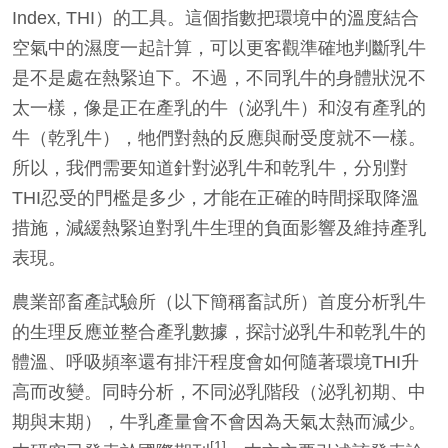
Index, THI）的工具。這個指數把環境中的溫度結合
空氣中的濕度一起計算，可以更客觀準確地判斷乳牛
是不是處在熱緊迫下。不過，不同乳牛的身體狀況不
太一樣，像是正在產乳的牛（泌乳牛）和沒有產乳的
牛（乾乳牛），牠們對熱的反應與耐受度就不一樣。
所以，我們需要知道針對泌乳牛和乾乳牛，分別對
THI忍受的門檻是多少，才能在正確的時間採取降溫
措施，減緩熱緊迫對乳牛生理的負面影響及維持產乳
表現。
農業部畜產試驗所（以下簡稱畜試所）首度分析乳牛
的生理反應並整合產乳數據，探討泌乳牛和乾乳牛的
體溫、呼吸頻率還有排汗程度會如何隨著環境THI升
高而改變。同時分析，不同泌乳階段（泌乳初期、中
期與末期），牛乳產量會不會因為天氣太熱而減少。
[1]