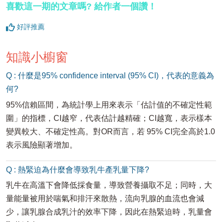
喜歡這一期的文章嗎? 給作者一個讚！
好評推薦
知識小櫥窗
Q : 什麼是95% confidence interval (95% CI)，代表的意義為
何?
95%信賴區間，為統計學上用來表示「估計值的不確定性範
圍」的指標，CI越窄，代表估計越精確；CI越寬，表示樣本
變異較大、不確定性高。對OR而言，若 95% CI完全高於1.0
表示風險顯著增加。
Q : 熱緊迫為什麼會導致乳牛產乳量下降?
乳牛在高溫下會降低採食量，導致營養攝取不足；同時，大
量能量被用於喘氣和排汗來散熱，流向乳腺的血流也會減
少，讓乳腺合成乳汁的效率下降，因此在熱緊迫時，乳量會