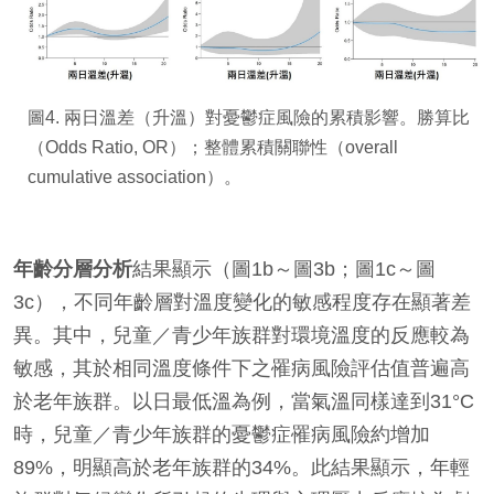
圖4. 兩日溫差（升溫）對憂鬱症風險的累積影響。勝算比
（Odds Ratio, OR）；整體累積關聯性（overall
cumulative association）。
年齡分層分析
結果顯示（圖1b～圖3b；圖1c～圖
3c），不同年齡層對溫度變化的敏感程度存在顯著差
異。其中，兒童／青少年族群對環境溫度的反應較為
敏感，其於相同溫度條件下之罹病風險評估值普遍高
於老年族群。以日最低溫為例，當氣溫同樣達到31°C
時，兒童／青少年族群的憂鬱症罹病風險約增加
89%，明顯高於老年族群的34%。此結果顯示，年輕