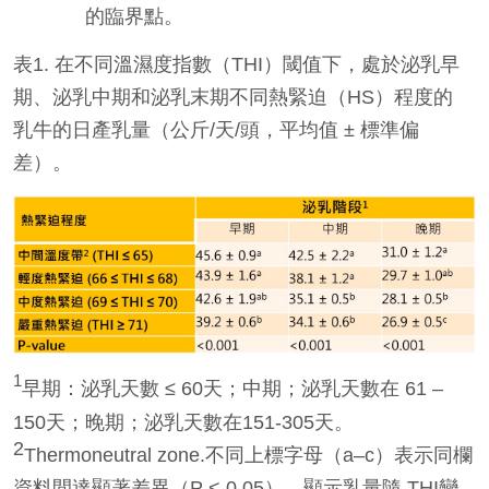
的臨界點。
表1. 在不同溫濕度指數（THI）閾值下，處於泌乳早
期、泌乳中期和泌乳末期不同熱緊迫（HS）程度的
乳牛的日產乳量（公斤/天/頭，平均值 ± 標準偏
差）。
1
早期：泌乳天數 ≤ 60天；中期；泌乳天數在 61 –
150天；晚期；泌乳天數在151-305天。
2
Thermoneutral zone.不同上標字母（a–c）表示同欄
資料間達顯著差異（P < 0.05），顯示乳量隨 THI變