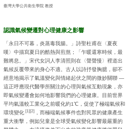
臺灣大學公共衛生學院 教授
認識氣候變遷對心理健康之影響
「永日不可暮，炎蒸毒我腸。」詩聖杜甫在〈夏夜
嘆〉中描寫夏日的酷熱與煎熬；「乍暖還寒時候，最
難將息。」宋代女詞人李清照則在〈聲聲慢〉裡道出
氣候反覆帶來的身心不適。古人以詩抒發胸臆，卻不
經意地揭示了氣溫變化與情緒起伏之間的微妙關聯 —
這正呼應現代醫學所關注的心理與氣候互動現象，亦
即氣候變遷會如何地影響我們的心理健康。目前世界
平均氣溫較工業化之前暖化約1℃，促使了極端氣候和
[1][2]
環境變化
，而極端氣候事件也對民眾的健康產生
重大衝擊，例如兒童是全球受氣候變化影響最嚴重的