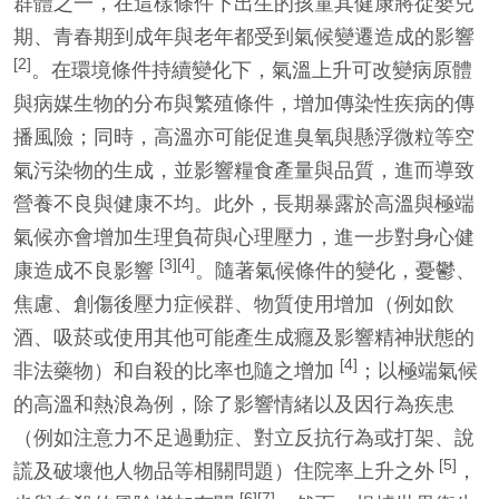
群體之一，在這樣條件下出生的孩童其健康將從嬰兒
期、青春期到成年與老年都受到氣候變遷造成的影響
[2]
。在環境條件持續變化下，氣溫上升可改變病原體
與病媒生物的分布與繁殖條件，增加傳染性疾病的傳
播風險；同時，高溫亦可能促進臭氧與懸浮微粒等空
氣污染物的生成，並影響糧食產量與品質，進而導致
營養不良與健康不均。此外，長期暴露於高溫與極端
氣候亦會增加生理負荷與心理壓力，進一步對身心健
[3][4]
康造成不良影響
。隨著氣候條件的變化，憂鬱、
焦慮、創傷後壓力症候群、物質使用增加（例如飲
酒、吸菸或使用其他可能產生成癮及影響精神狀態的
[4]
非法藥物）和自殺的比率也隨之增加
；以極端氣候
的高溫和熱浪為例，除了影響情緒以及因行為疾患
（例如注意力不足過動症、對立反抗行為或打架、說
[5]
謊及破壞他人物品等相關問題）住院率上升之外
，
[6][7]