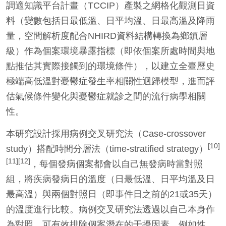
調適知識平台計畫（TCCIP）產製之網格化觀測日資
料（變數包括日最低溫、日平均溫、日最高溫及降雨
量，空間解析度配合NHIRD資料結構轉換為鄉鎮層
級）作為個案環境暴露指標（即依個案所處時間與地
點推估其實際接觸到的環境條件），以建立全臺歷史
極端高低溫對憂鬱症發生率相關性迴歸模型，進而評
估氣候條件變化與憂鬱症就診之間的流行病學相關
性。
本研究設計採用病例交叉研究法（Case-crossover
[10]
study）搭配時間分層法（time-stratified strategy）
[11][12]
，每個發病個案都會以自己無發病時當對照
組，將疾病發病日的溫度（日最低溫、日平均溫及日
最高溫）與兩個對照日（即事件日之前的21或35天）
的溫度進行比較。病例交叉研究法透過以自己本身作
為對照，可有效排除個案潛在的干擾因素，例如性