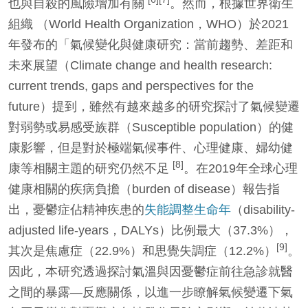
也與自殺的風險增加有關
。然而，根據世界衛生
組織 （World Health Organization，WHO）於2021
年發布的「氣候變化與健康研究：當前趨勢、差距和
未來展望（Climate change and health research:
current trends, gaps and perspectives for the
future）提到，雖然有越來越多的研究探討了氣候變遷
對弱勢或易感受族群（Susceptible population）的健
康影響，但是對於極端氣候事件、心理健康、婦幼健
[8]
康等相關主題的研究仍然不足
。在2019年全球心理
健康相關的疾病負擔（burden of disease）報告指
出，憂鬱症佔精神疾患的
失能調整生命年
（disability-
adjusted life-years，DALYs）比例最大（37.3%），
[9]
其次是焦慮症（22.9%）和思覺失調症（12.2%）
。
因此，本研究透過探討氣溫與因憂鬱症前往急診就醫
之間的暴露—反應關係，以進一步瞭解氣候變遷下氣