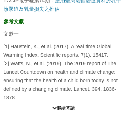
TCCIP電子報第74期：
應用臺灣氣候變遷資料於乳牛
熱緊迫及乳量損失之推估
參考文獻
文獻一
[1] Haustein, K., et al. (2017). A real-time Global
Warming Index. Scientific
reports, 7(1), 15417.
[2] Watts, N., et al. (2019). The 2019 report of The
Lancet Countdown on
health and climate change:
ensuring that the health of a child born today
is not
defined by a changing climate. Lancet. 394, 1836-
1878.
繼續閱讀