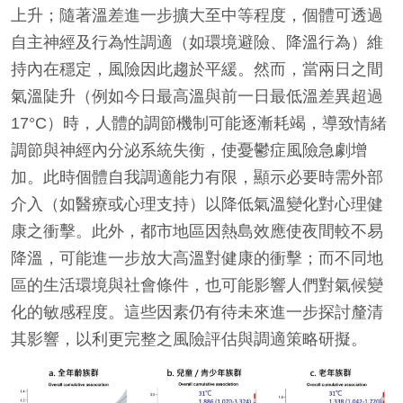
上升；隨著溫差進一步擴大至中等程度，個體可透過
自主神經及行為性調適（如環境避險、降溫行為）維
持內在穩定，風險因此趨於平緩。然而，當兩日之間
氣溫陡升（例如今日最高溫與前一日最低溫差異超過
17°C）時，人體的調節機制可能逐漸耗竭，導致情緒
調節與神經內分泌系統失衡，使憂鬱症風險急劇增
加。此時個體自我調適能力有限，顯示必要時需外部
介入（如醫療或心理支持）以降低氣溫變化對心理健
康之衝擊。此外，都市地區因熱島效應使夜間較不易
降溫，可能進一步放大高溫對健康的衝擊；而不同地
區的生活環境與社會條件，也可能影響人們對氣候變
化的敏感程度。這些因素仍有待未來進一步探討釐清
其影響，以利更完整之風險評估與調適策略研擬。