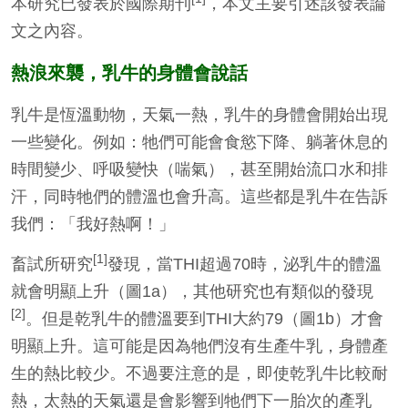
本研究已發表於國際期刊
，本文主要引述該發表論
文之內容。
熱浪來襲，乳牛的身體會說話
乳牛是恆溫動物，天氣一熱，乳牛的身體會開始出現
一些變化。例如：牠們可能會食慾下降、躺著休息的
時間變少、呼吸變快（喘氣），甚至開始流口水和排
汗，同時牠們的體溫也會升高。這些都是乳牛在告訴
我們：「我好熱啊！」
[1]
畜試所研究
發現，當THI超過70時，泌乳牛的體溫
就會明顯上升（圖1a），其他研究也有類似的發現
[2]
。但是乾乳牛的體溫要到THI大約79（圖1b）才會
明顯上升。這可能是因為牠們沒有生產牛乳，身體產
生的熱比較少。不過要注意的是，即使乾乳牛比較耐
熱，太熱的天氣還是會影響到牠們下一胎次的產乳