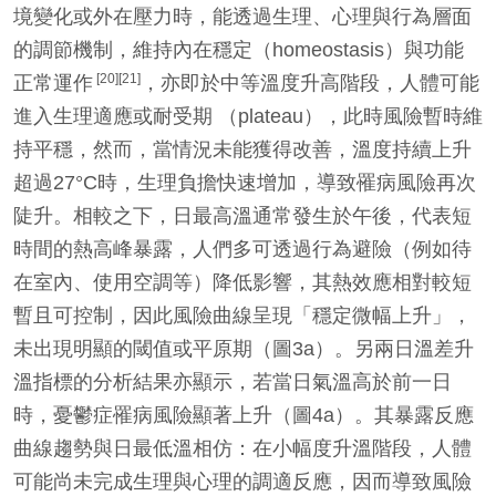
境變化或外在壓力時，能透過生理、心理與行為層面
的調節機制，維持內在穩定（homeostasis）與功能
[20][21]
正常運作
，亦即於中等溫度升高階段，人體可能
進入生理適應或耐受期 （plateau），此時風險暫時維
持平穩，然而，當情況未能獲得改善，溫度持續上升
超過27°C時，生理負擔快速增加，導致罹病風險再次
陡升。相較之下，日最高溫通常發生於午後，代表短
時間的熱高峰暴露，人們多可透過行為避險（例如待
在室內、使用空調等）降低影響，其熱效應相對較短
暫且可控制，因此風險曲線呈現「穩定微幅上升」，
未出現明顯的閾值或平原期（圖3a）。另兩日溫差升
溫指標的分析結果亦顯示，若當日氣溫高於前一日
時，憂鬱症罹病風險顯著上升（圖4a）。其暴露反應
曲線趨勢與日最低溫相仿：在小幅度升溫階段，人體
可能尚未完成生理與心理的調適反應，因而導致風險