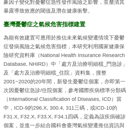
象因子變化對憂鬱症急性發作風險之影響，並釐清其
暴露導致效應的閾值及潛在健康衝擊。
臺灣憂鬱症之氣候危害指標建置
為能有效建置可應用於推估未來氣候變遷情境下憂鬱
症發病風險之氣候危害指標，本研究利用國家健康保
險研究資料庫（National Health Insurance Research
Database, NHIRD）中「處方及治療明細檔_門急診」
及「處方及治療明細檔_住院」資料集，搜整
2001~2020的20年間，新發生憂鬱症個案，亦即第一
次因憂鬱症急診/住院個案，參考國際疾病標準分類碼
（International Classification of Diseases, ICD）當
中，ICD-9的296.X, 300.4, 311三碼，或ICD-10的
F31.X, F32.X, F33.X, F34.1四碼，定義為該疾病確診
個案，並進一步結合國科會臺灣氣候變遷推估資訊與