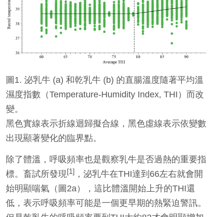
圖1. 泌乳牛 (a) 和乾乳牛 (b) 的直腸溫度隨著平均溫
濕度指數（Temperature-Humidity Index, THI）而改
變。
黑色實線表示折線迴歸擬合線，黑色虛線表示依變數
出現顯著變化的臨界點。
除了體溫，呼吸頻率也是觀察乳牛是否過熱的重要指
[1]
標。畜試所發現
，泌乳牛在THI達到66左右就會開
始明顯喘氣（圖2a），這比體溫開始上升的THI還
低，表示呼吸頻率可能是一個更早期的熱緊迫警訊。