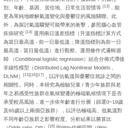
[13]
別、年齡、基因、居住地、日常生活習慣等
，能
更為單純地瞭解氣溫變化與憂鬱症的風險關聯。此
外，為探討氣溫驟變可能帶來的衝擊，參照腦心血管
[14]
疾病研究
選用兩日溫差指標（升溫指標計算方式
為當日最高溫 - 前一日最低溫；降溫指標則為前一日
最高溫 - 當日最低溫）進行觀察。運用條件式邏輯迴
歸 （Conditional logistic regression）結合分佈式滯後
非線性模型（Distributed Lag Nonlinear Models ,
[15][16][17]
DLNM）
，以評估氣溫與憂鬱症就診之間的
相關性。同時，本研究為檢驗兒童 / 青少年族群與老
年之易感受性族群在氣候變遷的極端氣候情境下是否
承受較高風險，進一步依年齡進行分層（篩選0~19歲
及65歲以上兩個亞族群），以評估極端高、低氣溫對
不同年齡亞族群之影響程度。分析結果以勝算比
[18]
（Odds ratio, OR）
與95%信賴區間（95%