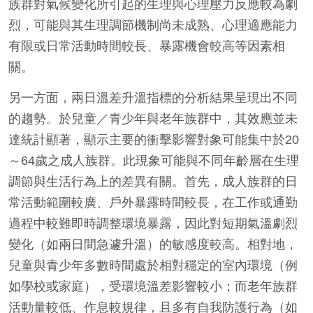
族群對氣候變化所引起的生理與心理壓力反應較為劇
烈，可能與其生理調節機制尚未成熟、心理適應能力
有限或日常活動時間較長、暴露機會較高等因素相
關。
另一方面，兩日溫差升溫指標的分析結果呈現出不同
的趨勢。於兒童／青少年與老年族群中，其效應並未
達統計顯著，顯示主要的衝擊影響對象可能集中於20
～64歲之成人族群。此現象可能與不同年齡層在生理
調節與生活行為上的差異有關。首先，成人族群的日
常活動範圍較廣、戶外暴露時間較長，在工作或通勤
過程中較難即時調整環境暴露，因此對短期氣溫劇烈
變化（如兩日間急遽升溫）的敏感度較高。相對地，
兒童與青少年多數時間處於相對穩定的室內環境（例
如學校或家庭），受環境溫差影響較小；而老年族群
活動量較低、作息較規律，且多有自我防護行為（如