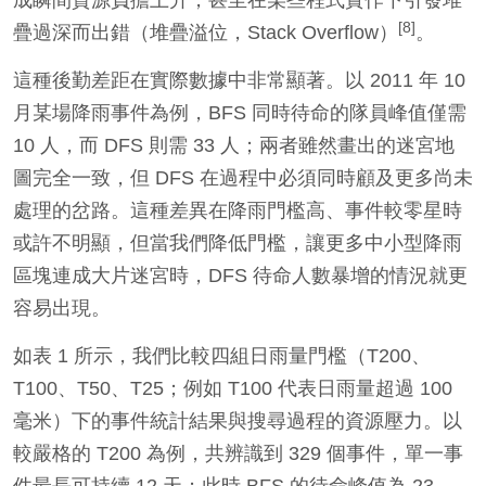
成瞬間資源負擔上升，甚至在某些程式實作下引發堆
[8]
疊過深而出錯（堆疊溢位，Stack Overflow）
。
這種後勤差距在實際數據中非常顯著。以 2011 年 10
月某場降雨事件為例，BFS 同時待命的隊員峰值僅需
10 人，而 DFS 則需 33 人；兩者雖然畫出的迷宮地
圖完全一致，但 DFS 在過程中必須同時顧及更多尚未
處理的岔路。這種差異在降雨門檻高、事件較零星時
或許不明顯，但當我們降低門檻，讓更多中小型降雨
區塊連成大片迷宮時，DFS 待命人數暴增的情況就更
容易出現。
如表 1 所示，我們比較四組日雨量門檻（T200、
T100、T50、T25；例如 T100 代表日雨量超過 100
毫米）下的事件統計結果與搜尋過程的資源壓力。以
較嚴格的 T200 為例，共辨識到 329 個事件，單一事