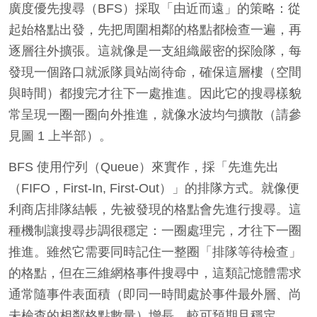
廣度優先搜尋（BFS）採取「由近而遠」的策略：從
起始格點出發，先把周圍相鄰的格點都檢查一遍，再
逐層往外擴張。這就像是一支組織嚴密的探險隊，每
發現一個路口就派隊員站崗待命，確保這層樓（空間
與時間）都搜完才往下一處推進。因此它的搜尋樣貌
常呈現一圈一圈向外推進，就像水波均勻擴散（請參
見圖 1 上半部）。
BFS 使用佇列（Queue）來實作，採「先進先出
（FIFO，First-In, First-Out）」的排隊方式。就像便
利商店排隊結帳，先被發現的格點會先進行搜尋。這
種機制讓搜尋步調很穩定：一圈處理完，才往下一圈
推進。雖然它需要同時記住一整圈「排隊等待檢查」
的格點，但在三維網格事件搜尋中，這類記憶體需求
通常隨事件表面積（即同一時間處於事件最外層、尚
未檢查的相鄰格點數量）增長，較可預期且穩定。