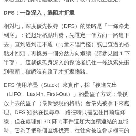
DFS：一路深入，遇阻才折返
相對地，深度優先搜尋（DFS）的策略是「一條路走
到底」：從起始格點出發，先選定一個方向一路追下
去，直到遇到走不通（雨量未達門檻）或已查過的格
點才回頭，再換另一個分岔方向繼續（請參見圖 1 下
半部）。這就像孤身深入的探險者抓住一條線索先衝
到盡頭，確認沒有路了才折返換路。
DFS 使用堆疊（Stack）來實作，採「後進先出
（LIFO，Last-In, First-Out）」的疊盤子方式：最後
放上去的盤子（最新發現的格點）會最先被拿下來處
理。DFS 雖然在搜尋單一路徑時只需記住目前這條
線，但在處理如 3D 降雨事件這類大面積連結的區域
時，它為了把整個區塊找完，往往會被迫疊起極高的