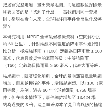
把迷宮完整走遍、畫出寶藏地圖。而這趟數位探險最
終要回答的是「找到了什麼」：當我們用同一套規
則，從現在看向未來，全球強降雨事件會發生什麼轉
變？
本研究利用 d4PDF 全球氣候模擬資料（空間解析度
約 60 公里），針對兩組不同強度的降雨事件進行對
比分析：極端強降雨（T100）定義為日降雨量 ≥ 100
毫米，代表具致災性的豪雨等級；中等強降雨
（T50）定義為日降雨量 ≥ 50 豪米，代表大雨等級。
結果顯示，隨著暖化加劇，全球的暴雨迷宮數量明顯
增加，而且越極端的事件，增幅越劇烈。以T100（豪
雨等級）為例，過去 60 年全球偵測到 4,758 場事
件；但在未來情境下，事件總數增加至 13,424 場，
約為過去的 3 倍。這意味著原本罕見且高風險的極端