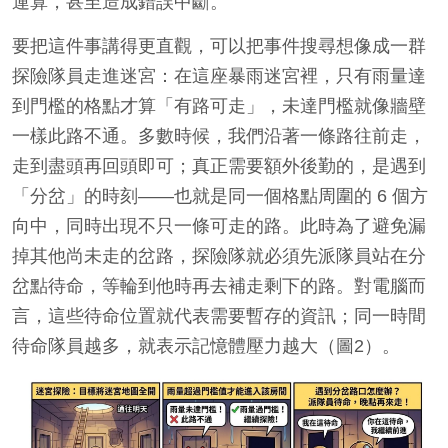
運算，甚至造成錯誤中斷。
要把這件事講得更直觀，可以把事件搜尋想像成一群
探險隊員走進迷宮：在這座暴雨迷宮裡，只有雨量達
到門檻的格點才算「有路可走」，未達門檻就像牆壁
一樣此路不通。多數時候，我們沿著一條路往前走，
走到盡頭再回頭即可；真正需要額外後勤的，是遇到
「分岔」的時刻——也就是同一個格點周圍的 6 個方
向中，同時出現不只一條可走的路。此時為了避免漏
掉其他尚未走的岔路，探險隊就必須先派隊員站在分
岔點待命，等輪到他時再去補走剩下的路。對電腦而
言，這些待命位置就代表需要暫存的資訊；同一時間
待命隊員越多，就表示記憶體壓力越大（圖2）。