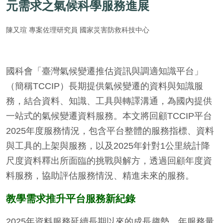
元需求之氣候科學服務進展
陳又瑄 專案佐理研究員 國家災害防救科技中心
國科會「臺灣氣候變遷推估資訊與調適知識平台」
（簡稱TCCIP）長期提供氣候變遷的資料與知識服
務，結合資料、知識、工具與轉譯溝通，為國內提供
一站式的氣候變遷資料服務。本文將回顧TCCIP平台
2025年度服務情況，包含平台整體的服務指標、資料
與工具的上架與服務，以及2025年針對1公里統計降
尺度資料釋出所面臨的挑戰與解方，透過回顧年度資
料服務，協助評估服務情況、精進未來的服務。
教學需求推升平台服務新紀錄
2025年資料服務延續長期以來的成長趨勢，年服務量