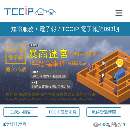
知識服務 /
電子報
/ TCCIP 電子報第093期
知識小櫥窗
TCCIP最新消息
氣候變遷新聞
好評推薦
438
點閱
26