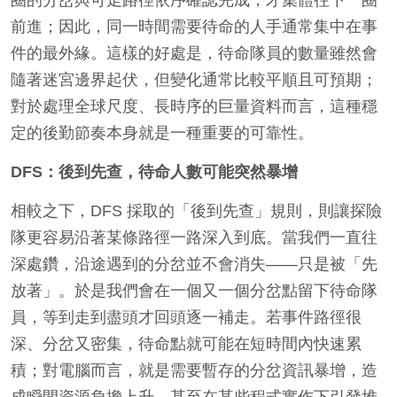
圈的分岔與可走路徑依序確認完成，才集體往下一圈
前進；因此，同一時間需要待命的人手通常集中在事
件的最外緣。這樣的好處是，待命隊員的數量雖然會
隨著迷宮邊界起伏，但變化通常比較平順且可預期；
對於處理全球尺度、長時序的巨量資料而言，這種穩
定的後勤節奏本身就是一種重要的可靠性。
DFS
：後到先查，待命人數可能突然暴增
相較之下，DFS 採取的「後到先查」規則，則讓探險
隊更容易沿著某條路徑一路深入到底。當我們一直往
深處鑽，沿途遇到的分岔並不會消失——只是被「先
放著」。於是我們會在一個又一個分岔點留下待命隊
員，等到走到盡頭才回頭逐一補走。若事件路徑很
深、分岔又密集，待命點就可能在短時間內快速累
積；對電腦而言，就是需要暫存的分岔資訊暴增，造