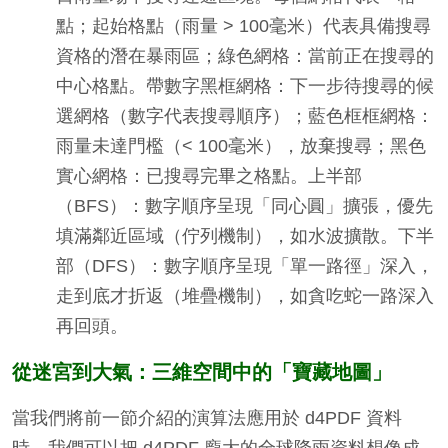
點；起始格點（雨量 > 100毫米）代表具備搜尋
資格的潛在暴雨區；綠色網格：當前正在搜尋的
中心格點。帶數字黑框網格：下一步待搜尋的候
選網格（數字代表搜尋順序）；藍色框框網格：
雨量未達門檻（< 100毫米），放棄搜尋；黑色
實心網格：已搜尋完畢之格點。上半部
（BFS）：數字順序呈現「同心圓」擴張，優先
填滿鄰近區域（佇列機制），如水波擴散。下半
部（DFS）：數字順序呈現「單一路徑」深入，
走到底才折返（堆疊機制），如貪吃蛇一路深入
再回頭。
從迷宮到大氣：三維空間中的「寶藏地圖」
當我們將前一節介紹的演算法應用於 d4PDF 資料
時，我們可以把 d4PDF 龐大的全球降雨資料想像成