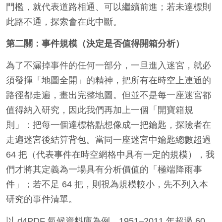
門檻，就代表道路相通、可以繼續前進；若未達標則
此路不通，探索會在此中斷。
第二關：事件規模（決定是否值得開箱分析）
為了不漏掉事件的任何一部分，一旦進入迷宮，就必
須發揮「地圖全開」的精神，把所有在時空上連通的
路徑都走遍，畫出完整地圖。但並不是每一座迷宮都
值得納入研究，因此我們再加上一個「開寶箱規
則」：把每一個達標格點想像成一把鑰匙，探險者在
走遍迷宮後結算背包。當同一座迷宮中鑰匙總數超過
64 把（代表事件在時空網格中具有一定的規模），我
們才將其定義為一場具有分析價值的「極端降雨事
件」；若不足 64 把，則視為規模較小，先不列入本
研究的事件清單。
以 d4PDF 氣候資料庫為例，1951–2011 年超過 60