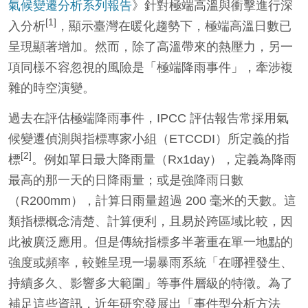
氣候變遷分析系列報告
》針對極端高溫與衝擊進行深
[1]
入分析
，顯示臺灣在暖化趨勢下，極端高溫日數已
呈現顯著增加。然而，除了高溫帶來的熱壓力，另一
項同樣不容忽視的風險是「極端降雨事件」，牽涉複
雜的時空演變。
過去在評估極端降雨事件，IPCC 評估報告常採用氣
候變遷偵測與指標專家小組（ETCCDI）所定義的指
[2]
標
。例如單日最大降雨量（Rx1day），定義為降雨
最高的那一天的日降雨量；或是強降雨日數
（R200mm），計算日雨量超過 200 毫米的天數。這
類指標概念清楚、計算便利，且易於跨區域比較，因
此被廣泛應用。但是傳統指標多半著重在單一地點的
強度或頻率，較難呈現一場暴雨系統「在哪裡發生、
持續多久、影響多大範圍」等事件層級的特徵。為了
補足這些資訊，近年研究發展出「事件型分析方法