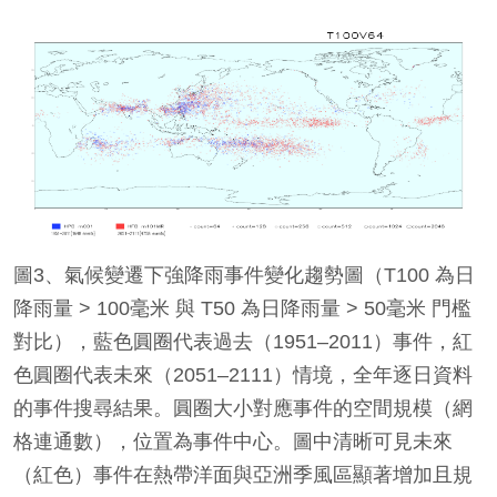
圖3、氣候變遷下強降雨事件變化趨勢圖（T100 為日
降雨量 > 100毫米 與 T50 為日降雨量 > 50毫米 門檻
對比），藍色圓圈代表過去（1951–2011）事件，紅
色圓圈代表未來（2051–2111）情境，全年逐日資料
的事件搜尋結果。圓圈大小對應事件的空間規模（網
格連通數），位置為事件中心。圖中清晰可見未來
（紅色）事件在熱帶洋面與亞洲季風區顯著增加且規