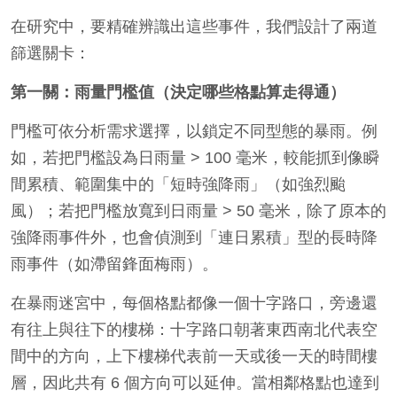
在研究中，要精確辨識出這些事件，我們設計了兩道
篩選關卡：
第一關：雨量門檻值（決定哪些格點算走得通）
門檻可依分析需求選擇，以鎖定不同型態的暴雨。例
如，若把門檻設為日雨量 > 100 毫米，較能抓到像瞬
間累積、範圍集中的「短時強降雨」（如強烈颱
風）；若把門檻放寬到日雨量 > 50 毫米，除了原本的
強降雨事件外，也會偵測到「連日累積」型的長時降
雨事件（如滯留鋒面梅雨）。
在暴雨迷宮中，每個格點都像一個十字路口，旁邊還
有往上與往下的樓梯：十字路口朝著東西南北代表空
間中的方向，上下樓梯代表前一天或後一天的時間樓
層，因此共有 6 個方向可以延伸。當相鄰格點也達到