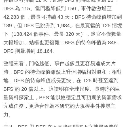
件最長可持續 12 天；此時 BFS 的待命峰值為 23，
DFS 為 115。當門檻降低到 T50，事件數激增至
42,283 個，最長可持續 43 天；BFS 待命峰值增加到
189，但 DFS 已跳升到 1,984。在最寬鬆的 T25 情境
下（138,424 個事件、最長 320 天），迷宮不僅數量
大幅增加、結構也更複雜：BFS 的待命峰值為 848，
DFS 則暴增到 18,164。
整體來看，門檻越低、事件越多且更容易連成大片
時，BFS 的待命峰值雖然上升但增幅相對溫和；相對
地，DFS 的待命峰值成長更快，在 T25 時甚至達到
BFS 的 20 倍以上。這證明在全球尺度、長時序的巨
量資料探索上，BFS 能以較穩定且可預期的資源需求
完成任務，更適合作為本研究的大規模事件搜尋主
力。