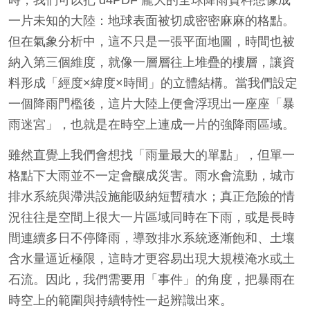
一片未知的大陸：地球表面被切成密密麻麻的格點。
但在氣象分析中，這不只是一張平面地圖，時間也被
納入第三個維度，就像一層層往上堆疊的樓層，讓資
料形成「經度×緯度×時間」的立體結構。當我們設定
一個降雨門檻後，這片大陸上便會浮現出一座座「暴
雨迷宮」，也就是在時空上連成一片的強降雨區域。
雖然直覺上我們會想找「雨量最大的單點」，但單一
格點下大雨並不一定會釀成災害。雨水會流動，城市
排水系統與滯洪設施能吸納短暫積水；真正危險的情
況往往是空間上很大一片區域同時在下雨，或是長時
間連續多日不停降雨，導致排水系統逐漸飽和、土壤
含水量逼近極限，這時才更容易出現大規模淹水或土
石流。因此，我們需要用「事件」的角度，把暴雨在
時空上的範圍與持續特性一起辨識出來。