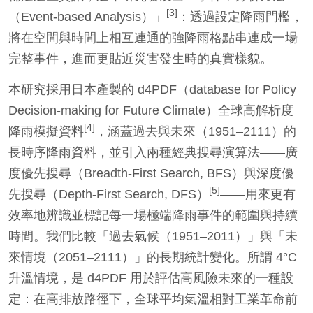
[3]
（Event-based Analysis）」
：透過設定降雨門檻，
將在空間與時間上相互連通的強降雨格點串連成一場
完整事件，進而更貼近災害發生時的真實樣貌。
本研究採用日本產製的 d4PDF（database for Policy
Decision-making for Future Climate）全球高解析度
[4]
降雨模擬資料
，涵蓋過去與未來（1951–2111）的
長時序降雨資料，並引入兩種經典搜尋演算法——廣
度優先搜尋（Breadth-First Search, BFS）與深度優
[5]
先搜尋（Depth-First Search, DFS）
——用來更有
效率地辨識並標記每一場極端降雨事件的範圍與持續
時間。我們比較「過去氣候（1951–2011）」與「未
來情境（2051–2111）」的長期統計變化。所謂 4°C
升溫情境，是 d4PDF 用於評估高風險未來的一種設
定：在高排放路徑下，全球平均氣溫相對工業革命前