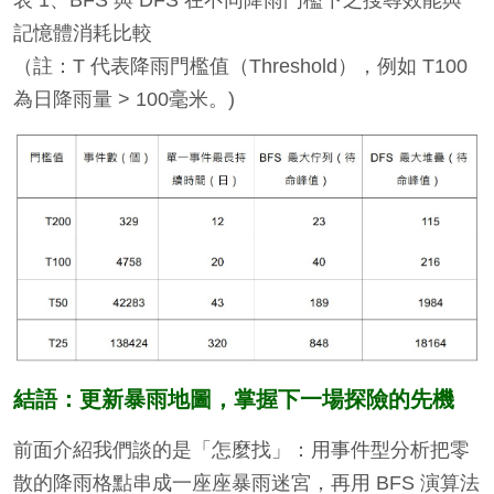
表 1、BFS 與 DFS 在不同降雨門檻下之搜尋效能與
記憶體消耗比較
（註：T 代表降雨門檻值（Threshold），例如 T100
為日降雨量 > 100毫米。)
結語：更新暴雨地圖，掌握下一場探險的先機
前面介紹我們談的是「怎麼找」：用事件型分析把零
散的降雨格點串成一座座暴雨迷宮，再用 BFS 演算法