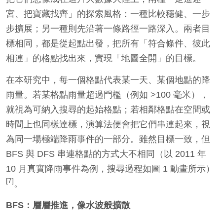
宮、把寶藏找齊」的探索風格：一種比較穩健、一步
步擴展；另一種則先沿著一條路徑一路深入。兩者目
標相同，都是從起點出發，把所有「符合條件、彼此
相連」的格點找出來，實現「地圖全開」的目標。
在本研究中，每一個格點代表某一天、某個地點的降
雨量。若某格點雨量超過門檻（例如 >100 毫米），
就視為可納入搜尋的起始格點；若相鄰格點在空間或
時間上也同樣達標，演算法便會把它們串連起來，視
為同一場極端降雨事件的一部分。雖然目標一致，但
BFS 與 DFS 串連格點的方式大不相同（以 2011 年
10 月真實降雨事件為例，搜尋過程如圖 1 動畫所示）
[7]
。
BFS：層層推進，像水波般擴散