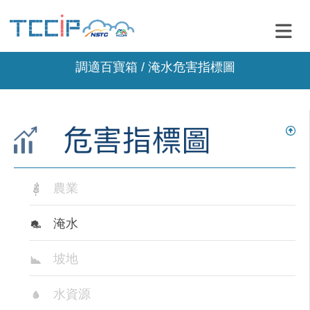
調適百寶箱 / 淹水危害指標圖
農業
淹水
坡地
水資源