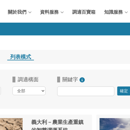
關於我們
資料服務
調適百寶箱
知識服務
式
列表模式
調適構面
關鍵字
義大利－農業生產重鎮