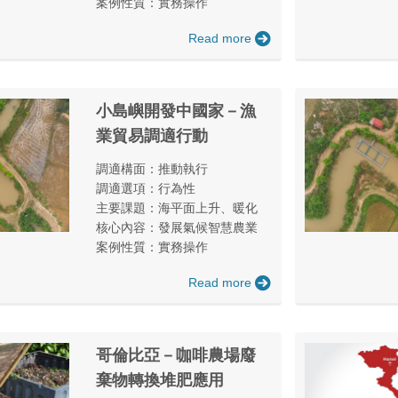
案例性質：實務操作
Read more
小島嶼開發中國家－漁
業貿易調適行動
調適構面：推動執行
調適選項：行為性
主要課題：海平面上升、暖化
核心內容：發展氣候智慧農業
案例性質：實務操作
Read more
哥倫比亞－咖啡農場廢
棄物轉換堆肥應用