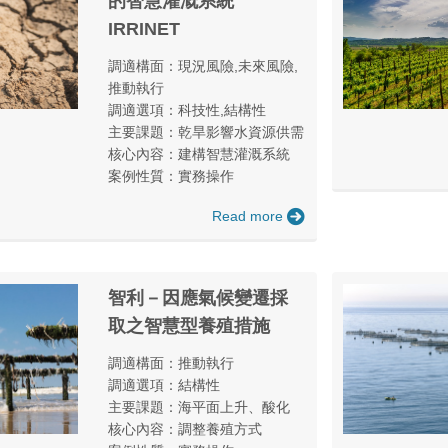
的智慧灌溉系統
IRRINET
調適構面：現況風險,未來風險,
推動執行
調適選項：科技性,結構性
主要課題：乾旱影響水資源供需
核心內容：建構智慧灌溉系統
案例性質：實務操作
Read more
智利－因應氣候變遷採
取之智慧型養殖措施
調適構面：推動執行
調適選項：結構性
主要課題：海平面上升、酸化
核心內容：調整養殖方式