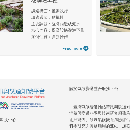
場調適工程
調適構面：推動執行
調適選項：結構性
主要課題：強降雨造成淹水
核心內容：提高設施滯洪容量
案例性質：實務操作
Read more
關於氣候變遷整合服務平台
「臺灣氣候變遷推估資訊與調適知識
灣氣候變遷科學與技術研究服務
術與能力、發展氣候變遷風險評
救科技中心
科學研究與實務應用的連結、加