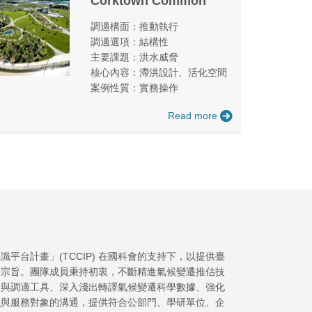
Corktown Common
調適構面：推動執行
調適選項：結構性
主要課題：洪水威脅
核心內容：滯洪設計、活化空間
案例性質：實務操作
Read more
平台計畫」(TCCIP) 在國科會的支持下，以提供臺
為宗旨。團隊成員秉持初衷，不斷精進氣候變遷推估技
估與調適工具、深入淺出轉譯氣候變遷科學數據、強化
強與服務對象的溝通，提供符合公部門、學研單位、企