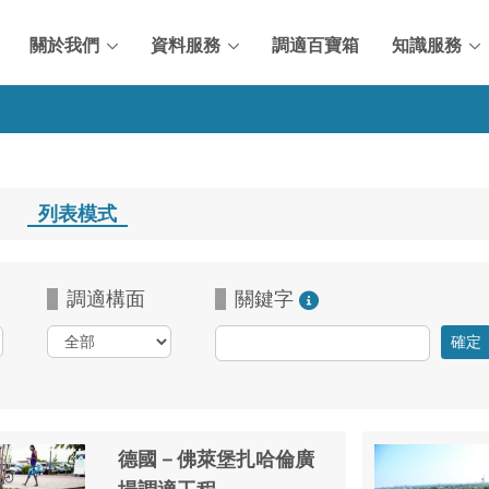
關於我們
資料服務
調適百寶箱
知識服務
式
列表模式
調適構面
關鍵字
德國－佛萊堡扎哈倫廣