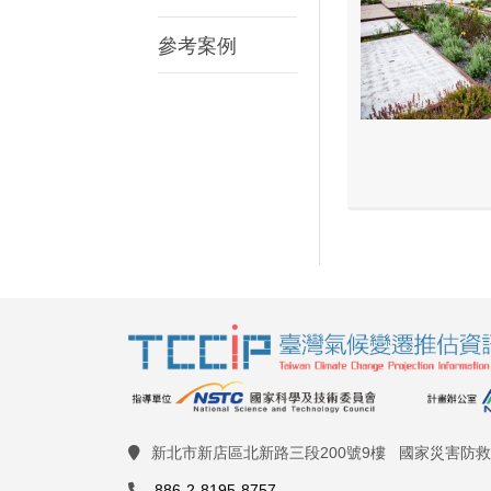
參考案例
新北市新店區北新路三段200號9樓 國家災害防
886-2-8195-8757