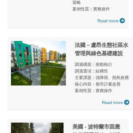
策略
案例性質：實務操作
Read more
法國－盧昂生態社區水
管理與綠色基礎建設
調適構面：推動執行
調適選項：結構性
主要課題：強降雨、熱島效應
核心內容：都市計畫改善
案例性質：實務操作
Read more
美國 - 波特蘭市因應