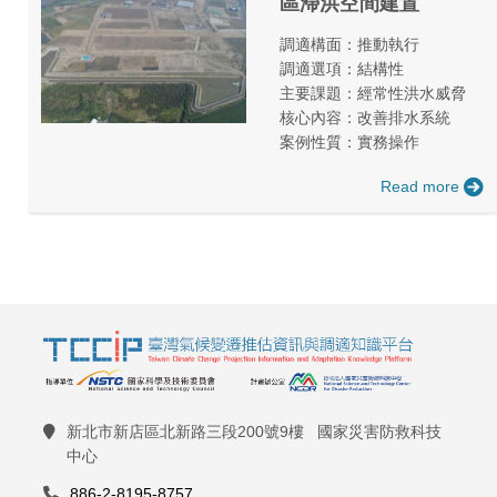
區滯洪空間建置
調適構面：推動執行
調適選項：結構性
主要課題：經常性洪水威脅
核心內容：改善排水系統
案例性質：實務操作
Read more
新北市新店區北新路三段200號9樓 國家災害防救科技
中心
886-2-8195-8757