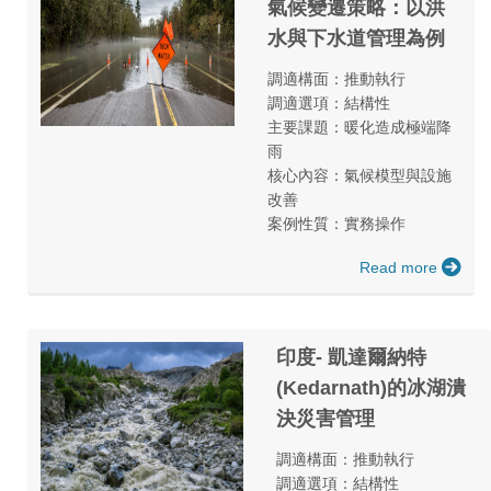
氣候變遷策略：以洪
水與下水道管理為例
調適構面：推動執行
調適選項：結構性
主要課題：暖化造成極端降
雨
核心內容：氣候模型與設施
改善
案例性質：實務操作
Read more
印度- 凱達爾納特
(Kedarnath)的冰湖潰
決災害管理
調適構面：推動執行
調適選項：結構性