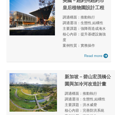
美國－紐約州紐約市
皇后植物園設計工程
調適構面：推動執行
調適選項：生態性,結構性
主要課題：強降雨造成淹水
核心內容：提升基礎設施強
度
案例性質：實務操作
Read more
新加坡－碧山宏茂橋公
園與加冷河改造計畫
調適構面：推動執行
調適選項：生態性,結構性
主要課題：洪水威脅
核心內容：完善防洪系統