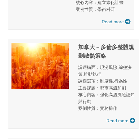
核心內容：建立綠化計畫
案例性質：學術科研
Read more
加拿大－多倫多整體規
劃散熱策略
調適構面：現況風險,綜整決
策,推動執行
調適選項：制度性,行為性
主要課題：都市高溫加劇
核心內容：強化高溫風險認知
與行動
案例性質：實務操作
Read more