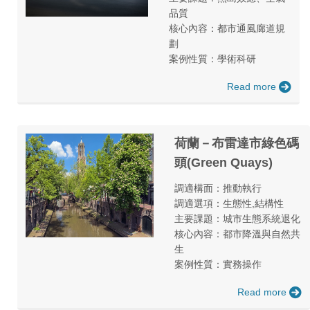
品質
核心內容：都市通風廊道規
劃
案例性質：學術科研
Read more
荷蘭－布雷達市綠色碼
頭(Green Quays)
調適構面：推動執行
調適選項：生態性,結構性
主要課題：城市生態系統退化
核心內容：都市降溫與自然共
生
案例性質：實務操作
Read more