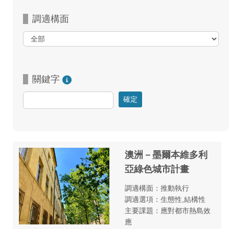
調適構面
關鍵字
澳洲－墨爾本維多利
亞綠色城市計畫
調適構面：推動執行
調適選項：生態性,結構性
主要課題：應對都市熱島效
應