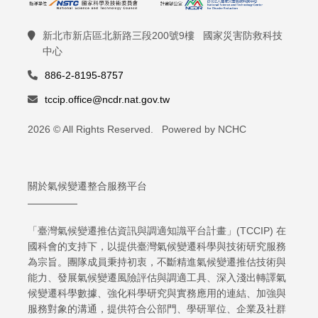
新北市新店區北新路三段200號9樓 國家災害防救科技
中心
886-2-8195-8757
tccip.office@ncdr.nat.gov.tw
2026 © All Rights Reserved. Powered by NCHC
關於氣候變遷整合服務平台
「臺灣氣候變遷推估資訊與調適知識平台計畫」(TCCIP) 在
國科會的支持下，以提供臺灣氣候變遷科學與技術研究服務
為宗旨。團隊成員秉持初衷，不斷精進氣候變遷推估技術與
能力、發展氣候變遷風險評估與調適工具、深入淺出轉譯氣
候變遷科學數據、強化科學研究與實務應用的連結、加強與
服務對象的溝通，提供符合公部門、學研單位、企業及社群