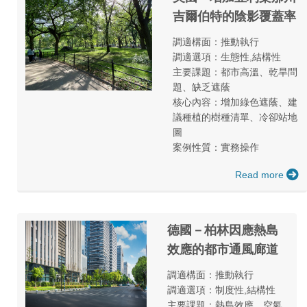
吉爾伯特的陰影覆蓋率
調適構面：推動執行
調適選項：生態性,結構性
主要課題：都市高溫、乾旱問
題、缺乏遮蔭
核心內容：增加綠色遮蔭、建
議種植的樹種清單、冷卻站地
圖
案例性質：實務操作
Read more
德國－柏林因應熱島
效應的都市通風廊道
調適構面：推動執行
調適選項：制度性,結構性
主要課題：熱島效應、空氣