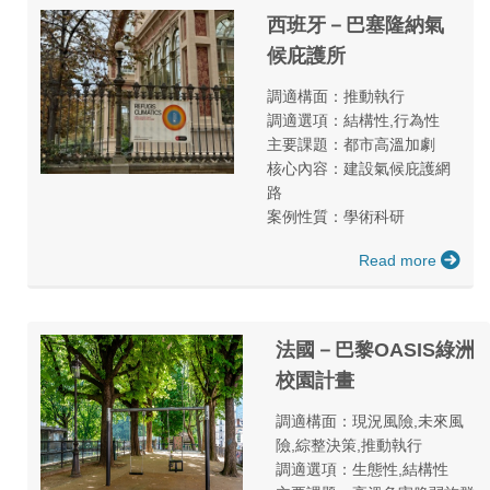
西班牙－巴塞隆納氣
候庇護所
調適構面：推動執行
調適選項：結構性,行為性
主要課題：都市高溫加劇
核心內容：建設氣候庇護網
路
案例性質：學術科研
Read more
法國－巴黎OASIS綠洲
校園計畫
調適構面：現況風險,未來風
險,綜整決策,推動執行
調適選項：生態性,結構性