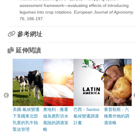
assessment framework—evaluating effects of introducing
legumes into crop rotations.
European Journal of Agronomy
.
76, 186-197.
參考網址
延伸閱讀
美國-氣候變遷
奧地利 - 搬遷
巴西－Santos
賽普勒斯 - 六
下美國東北部
做為應對洪水
氣候變遷調適
種農作物的調
乳業的乳牛熱
風險的調適策
計畫
適策略
緊迫管理
略