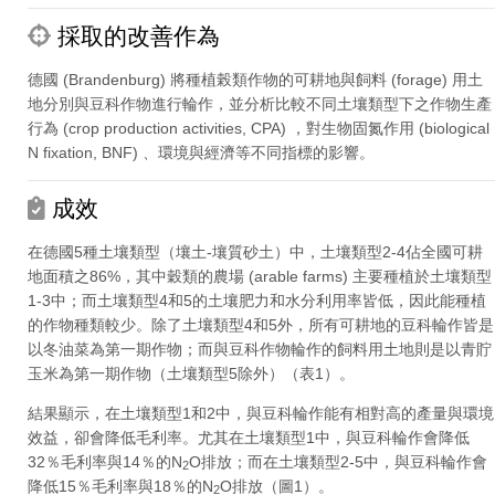
採取的改善作為
德國 (Brandenburg) 將種植榖類作物的可耕地與飼料 (forage) 用土
地分別與豆科作物進行輪作，並分析比較不同土壤類型下之作物生產
行為 (crop production activities, CPA) ，對生物固氮作用 (biological
N fixation, BNF) 、環境與經濟等不同指標的影響。
成效
在德國5種土壤類型（壤土-壤質砂土）中，土壤類型2-4佔全國可耕
地面積之86%，其中穀類的農場 (arable farms) 主要種植於土壤類型
1-3中；而土壤類型4和5的土壤肥力和水分利用率皆低，因此能種植
的作物種類較少。除了土壤類型4和5外，所有可耕地的豆科輪作皆是
以冬油菜為第一期作物；而與豆科作物輪作的飼料用土地則是以青貯
玉米為第一期作物（土壤類型5除外）（表1）。
結果顯示，在土壤類型1和2中，與豆科輪作能有相對高的產量與環境
效益，卻會降低毛利率。尤其在土壤類型1中，與豆科輪作會降低
32％毛利率與14％的N
O排放；而在土壤類型2-5中，與豆科輪作會
2
降低15％毛利率與18％的N
O排放（圖1）。
2