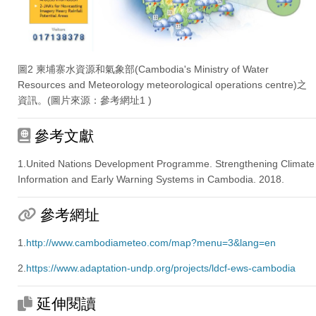
圖2 柬埔寨水資源和氣象部(Cambodia's Ministry of Water
Resources and Meteorology meteorological operations centre)之
資訊。(圖片來源：參考網址1 )
參考文獻
1.United Nations Development Programme. Strengthening Climate
Information and Early Warning Systems in Cambodia. 2018.
參考網址
1.
http://www.cambodiameteo.com/map?menu=3&lang=en
2.
https://www.adaptation-undp.org/projects/ldcf-ews-cambodia
延伸閱讀