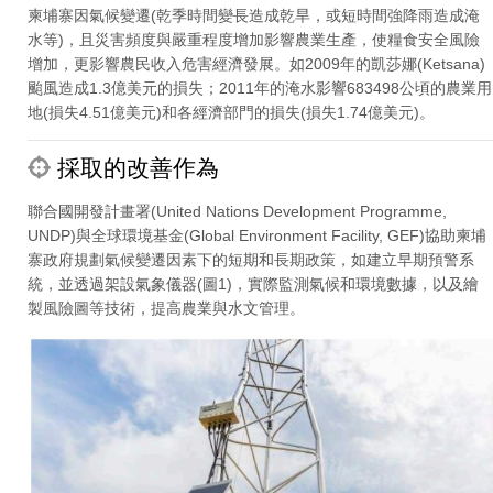
柬埔寨因氣候變遷(乾季時間變長造成乾旱，或短時間強降雨造成淹
水等)，且災害頻度與嚴重程度增加影響農業生產，使糧食安全風險
增加，更影響農民收入危害經濟發展。如2009年的凱莎娜(Ketsana)
颱風造成1.3億美元的損失；2011年的淹水影響683498公頃的農業用
地(損失4.51億美元)和各經濟部門的損失(損失1.74億美元)。
採取的改善作為
聯合國開發計畫署(United Nations Development Programme,
UNDP)與全球環境基金(Global Environment Facility, GEF)協助柬埔
寨政府規劃氣候變遷因素下的短期和長期政策，如建立早期預警系
統，並透過架設氣象儀器(圖1)，實際監測氣候和環境數據，以及繪
製風險圖等技術，提高農業與水文管理。