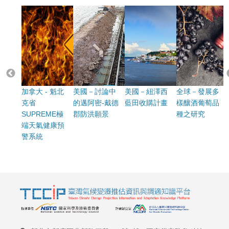
加拿大 - 魁北
美國－討論中
美國－紐澤西
全球－發展多
克省
的邁阿密-戴德
藍田收購計畫
樣釀酒葡萄品
SUPREME極
郡防洪願景
種之研究
端天氣健康預
警系統