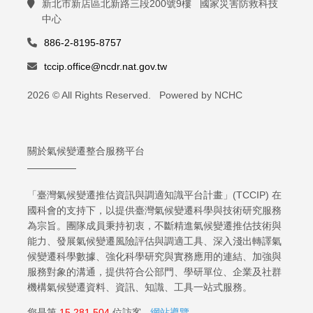
新北市新店區北新路三段200號9樓 國家災害防救科技
中心
886-2-8195-8757
tccip.office@ncdr.nat.gov.tw
2026 © All Rights Reserved. Powered by NCHC
關於氣候變遷整合服務平台
「臺灣氣候變遷推估資訊與調適知識平台計畫」(TCCIP) 在
國科會的支持下，以提供臺灣氣候變遷科學與技術研究服務
為宗旨。團隊成員秉持初衷，不斷精進氣候變遷推估技術與
能力、發展氣候變遷風險評估與調適工具、深入淺出轉譯氣
候變遷科學數據、強化科學研究與實務應用的連結、加強與
服務對象的溝通，提供符合公部門、學研單位、企業及社群
機構氣候變遷資料、資訊、知識、工具一站式服務。
您是第
15,281,504
位訪客
網站導覽