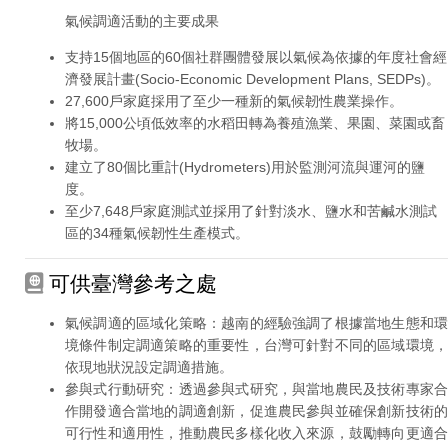
氣候調適活動的主要成果
支持15個地區的60個社群團體發展以氣候為依據的年度社會經
濟發展計畫(Socio-Economic Development Plans, SEDPs)。
27,600戶家庭採用了至少一種新的氣候韌性農業操作。
將15,000公頃低效率的水稻田轉為養殖漁業、果園、菜園或畜
牧場。
建立了80個比重計(Hydrometers)用於監測河流與運河的鹽
度。
至少7,648戶家庭測試並採用了針對淡水、鹽水和苦鹹水測試
區的34種氣候韌性生產模式。
可供臺灣參考之處
氣候調適的區域化策略：越南的經驗強調了根據當地生態和環
境條件制定調適策略的重要性，台灣可針對不同的區域環境，
依現地狀況設定調適措施。
參與式行動研究：透過參與式研究，與當地農民及技術專家合
作開發適合當地的調適創新，促進農民參與並確保創新技術的
可行性和適用性，推動農民多樣化收入來源，鼓勵轉向更適合