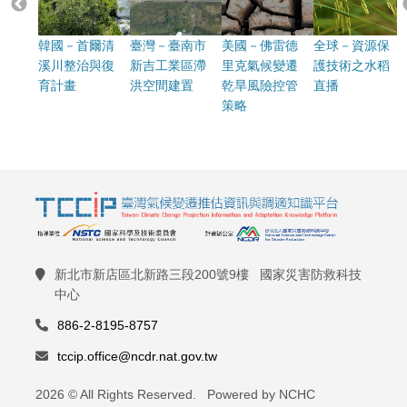
韓國－首爾清
臺灣－臺南市
美國－佛雷德
全球－資源保
溪川整治與復
新吉工業區滯
里克氣候變遷
護技術之水稻
育計畫
洪空間建置
乾旱風險控管
直播
策略
新北市新店區北新路三段200號9樓 國家災害防救科技
中心
886-2-8195-8757
tccip.office@ncdr.nat.gov.tw
2026 © All Rights Reserved. Powered by NCHC