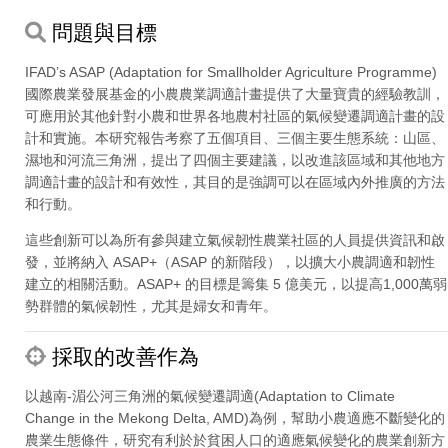
問題與目標
IFAD’s ASAP (Adaptation for Smallholder Agriculture Programme)
國際農業發展基金的小農農業調適計畫提供了大量寶貴的經驗教訓，
可應用於其他針對小農和世界各地農村社區的氣候變遷調適計畫的設
計和實施。本研究報告考察了五個項目、三個主要生態系統：山區、
濕地和河流三角洲，提出了四個主要建議，以改進該區域和其他地方
調適計畫的設計和有效性，其目的是強調可以在區域內外推廣的方法
和行動。
這些創新可以為所有參與建立氣候韌性農業社區的人員提供資訊和啟
發，並將納入 ASAP+（ASAP 的新階段），以擴大小農調適和韌性
建立的相關活動。ASAP+ 的目標是籌集 5 億美元，以提高1,000萬弱
勢群體的氣候韌性，尤其是婦女和青年。
採取的改善作為
以越南-湄公河三角洲的氣候變遷調適(Adaptation to Climate
Change in the Mekong Delta, AMD)為例，幫助小農適應不斷變化的
農業生態條件，研究有利於於貧困人口的適應氣候變化的農業創新方