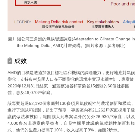
圖1. 湄公河三角洲的氣候變遷調適(Adaptation to Climate Change in
the Mekong Delta, AMD)計畫架構。(圖片來源：參考網址)
成效
AMD的目標是透過加強目標社區和機構的調適能力，更好地應對氣候
變化，支持農村貧困人口在不斷變化的環境中實現永續生計，專案於
2020年12月31日結束，涵蓋檳知省和茶榮省15個縣的60個社群團
體，惠及46,070戶家庭。
該專案超過52,192個家庭對130多項具氣候韌性的農場創新和模式，
進行了測試和複製，超出了預期，專案區內有21,262戶家庭採用了建
議的做法和技術，範圍擴大到專案區外的另外26,930戶家庭，以及
4,000多名非專案的受益者，自發性採用建議的氣候韌性創新和模
式，他們的生產力提高了10%，收入提高了9%，如圖2所示。