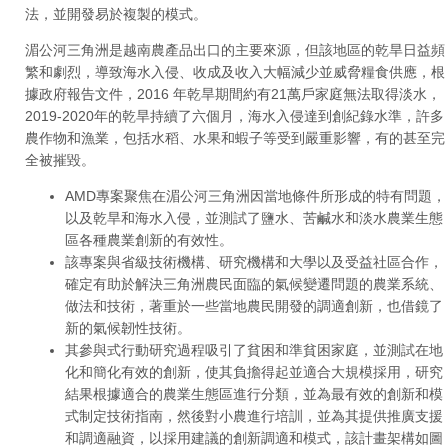
法，並開發易於複製的模式。
湄公河三角洲是越南農產品出口的主要來源，但該地區的乾旱日益頻
繁和劇烈，導致海水入侵、收成及收入大幅減少並威脅糧食供應，根
據政府報告文件，2016 年乾旱期間約有21萬戶家庭無法取得淡水，
2019-2020年的乾旱持續了六個月，海水入侵達到創紀錄水準，許多
農作物和漁業，包括水稻、水果和蝦子等受到嚴重影響，有的甚至完
全被摧毀。
AMD專案聚焦在湄公河三角洲因當地條件所形成的特有問題，
以及乾旱和海水入侵，並測試了鹽水、苦鹹水和淡水農業生態
區各種農業創新的有效性。
該專案與省級技術機構、研究機構和大學以及受益社區合作，
確定有助於解決三角洲農民面臨的氣候變遷問題的農業系統、
做法和技術，著重於一些當地農民開發的調適創新，也借鏡了
新的氣候韌性技術。
其參與式行動研究過程吸引了貧困和準貧困家庭，並測試在地
化和簡化有效的創新，使其負擔得起並適合大規模採用，研究
結果根據適合的農業生態區進行分類，並為最有效的創新和模
式制定技術指南，然後對小農進行培訓，並為其提供推廣支援
和調適融資，以採用建議的創新調適和模式，該計畫架構如圖