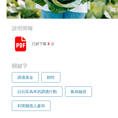
說明簡報
已經下載
6
次
關鍵字
調適基金
韌性
以社區為本的調適行動
氣候融資
利害關係人參與