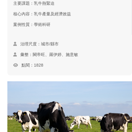
主要課題：乳牛熱緊迫
核心內容：乳牛產量及經濟效益
案例性質：學術科研
治理尺度：城市/縣市
彙整：闕帝旺、羅伊婷、施意敏
點閱：1828