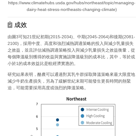
https://www.climatehubs.usda.gov/hubs/northeast/topic/managing-
dairy-heat-stress-northeasts-changing-climate)
成效
由圖3可知21世紀初期(2015-2034)、中期(2045-2064)和後期(2081-
2100)，採用中度、高度和強烈減熱調適策略的投入與減少乳量損失
之效益，並且評估減熱調適策略投入與減少乳量損失之效益衡量，從
每個降溫級別獲得的收益與實施該降溫級別的成本比，其中，等於或
小於1的成本效益比是較經濟實惠的。
研究結果表明，酪農可以通過對其乳牛群採取降溫策略來最大限度地
減少牛奶生產損失，另為了緩解世紀末期可能發生更長時間的熱緊
迫，可能需要採用高度或強烈的降溫策略。