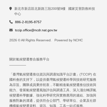
新北市新店區北新路三段200號9樓 國家災害防救科技
中心
886-2-8195-8757
tccip.office@ncdr.nat.gov.tw
2026 © All Rights Reserved. Powered by NCHC
關於氣候變遷整合服務平台
「臺灣氣候變遷推估資訊與調適知識平台計畫」(TCCIP) 在
國科會的支持下，以提供臺灣氣候變遷科學與技術研究服務
為宗旨。團隊成員秉持初衷，不斷精進氣候變遷推估技術與
能力、發展氣候變遷風險評估與調適工具、深入淺出轉譯氣
候變遷科學數據、強化科學研究與實務應用的連結、加強與
服務對象的溝通，提供符合公部門、學研單位、企業及社群
機構氣候變遷資料、資訊、知識、工具一站式服務。