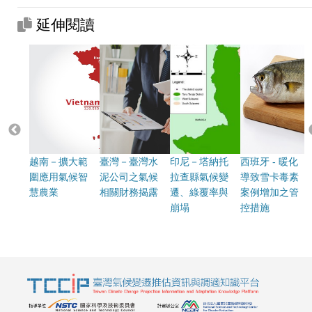
延伸閱讀
越南－擴大範
臺灣－臺灣水
印尼－塔納托
西班牙 - 暖化
圍應用氣候智
泥公司之氣候
拉查縣氣候變
導致雪卡毒素
慧農業
相關財務揭露
遷、綠覆率與
案例增加之管
崩塌
控措施