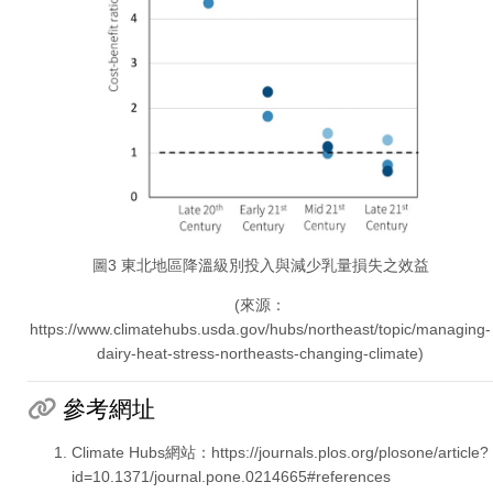
圖3 東北地區降溫級別投入與減少乳量損失之效益
(來源：
https://www.climatehubs.usda.gov/hubs/northeast/topic/managing-
dairy-heat-stress-northeasts-changing-climate)
參考網址
Climate Hubs網站：https://journals.plos.org/plosone/article?
id=10.1371/journal.pone.0214665#references