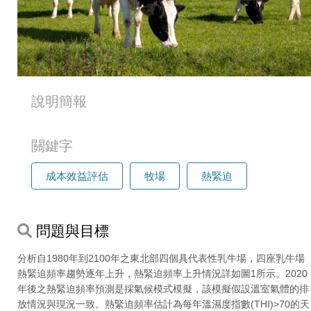
說明簡報
關鍵字
成本效益評估
牧場
熱緊迫
問題與目標
分析自1980年到2100年之東北部四個具代表性乳牛場，四座乳牛場
熱緊迫頻率趨勢逐年上升，熱緊迫頻率上升情況詳如圖1所示。2020
年後之熱緊迫頻率預測是採氣候模式模擬，該模擬假設溫室氣體的排
放情況與現況一致。熱緊迫頻率估計為每年溫濕度指數(THI)>70的天