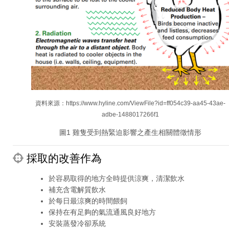
資料來源：https://www.hyline.com/ViewFile?id=ff054c39-aa45-43ae-
adbe-1488017266f1
圖1 雞隻受到熱緊迫影響之產生相關體徵情形
採取的改善作為
於容易取得的地方全時提供涼爽，清潔飲水
補充含電解質飲水
於每日最涼爽的時間餵飼
保持在有足夠的氣流通風良好地方
安裝蒸發冷卻系統