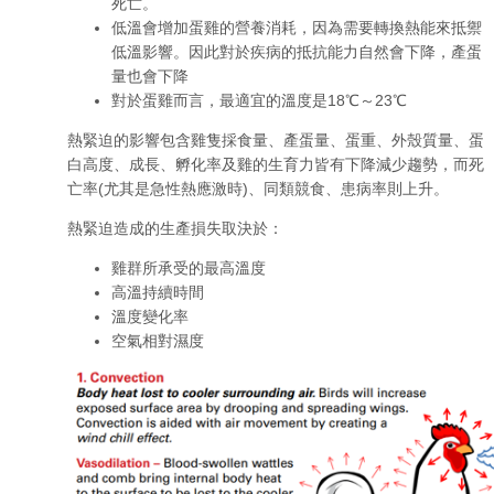
死亡。
低溫會增加蛋雞的營養消耗，因為需要轉換熱能來抵禦
低溫影響。因此對於疾病的抵抗能力自然會下降，產蛋
量也會下降
對於蛋雞而言，最適宜的溫度是18℃～23℃
熱緊迫的影響包含雞隻採食量、產蛋量、蛋重、外殼質量、蛋
白高度、成長、孵化率及雞的生育力皆有下降減少趨勢，而死
亡率(尤其是急性熱應激時)、同類競食、患病率則上升。
熱緊迫造成的生產損失取決於：
雞群所承受的最高溫度
高溫持續時間
溫度變化率
空氣相對濕度