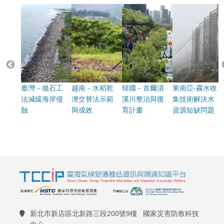
臺灣－拋石工
越南－水稻乾
韓國－首爾清
東南亞-霧水收
法減緩海岸侵
溼交替法示範
溪川整治與復
集技術解決水
蝕
與成效
育計畫
資源短缺問題
新北市新店區北新路三段200號9樓 國家災害防救科技