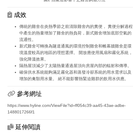
成效
傳統的雞舍在炎熱季節之前清除雞舍內的糞便， 糞便分解過程
中產生的熱量增加了雞舍的熱負荷，新式雞舍增加底部空氣的
流通性。
新式雞舍可轉換為隧道通風的環境控制雞舍和帷幕牆雞舍是環
境溫度較高的地區的理想選擇。 開放應使用風扇和霧化系統，
強化降溫效果。
隔熱屋頂減少了太陽熱量通過屋頂向房屋內部的輻射和傳導。
確保供水系統能夠滿足霧化器和蒸發冷卻系統的用水需求以及
增加的禽類用水量。 絕不能影響熱緊迫雞群的飲用水供應。
參考網址
https://www.hyline.com/ViewFile?id=ff054c39-aa45-43ae-adbe-
1488017266f1
延伸閱讀