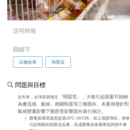
說明簡報
關鍵字
設施改善
熱緊迫
問題與目標
「
鬧蛋荒
」，大致引起因素可歸納
近年來，全球容易發生
為禽流感、氣候、相關制度等三種面向。本案例僅針對
氣候變遷影響下雞群受影響面向進行探討。
雞隻當環境溫度超過28℃~30℃時，加上濕度增高，便會
引起明顯的熱緊迫反應，造成雞隻採食量降低與熱中暑