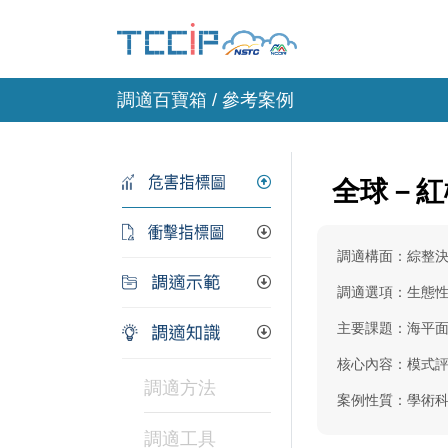
調適百寶箱 / 參考案例
全球－紅
調適構面：綜整
調適選項：生態
主要課題：海平
核心內容：模式
調適方法
案例性質：學術
調適工具