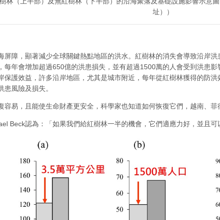
樹林（上半部）及無紅樹林（下半部）的沿海聚落及基礎設施影響示意圖（資料來源：Wo
址））
屏障，顯著減少全球關鍵熱點地區的洪水。紅樹林的消失會導致沿岸洪患增加，根據M
，每年會增加超過650億的洪患損失，並有超過1500萬的人會受到洪患
岸保護效益，許多沿岸地區，尤其是城市附近，每年從紅樹林獲得的防洪效
洪患風險及損失。
復容易，且能使生命財產更安全，科學家也知道如何恢復它們，越南、菲
hael Beck認為：「如果我們給紅樹林一半的機會，它們適應力好，並