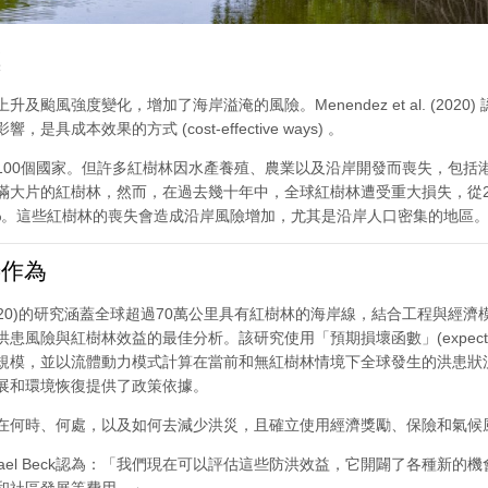
標
及颱風強度變化，增加了海岸溢淹的風險。Menendez et al. (2
具成本效果的方式 (cost-effective ways) 。
100個國家。但許多紅樹林因水產養殖、農業以及沿岸開發而喪失，包括港
大片的紅樹林，然而，在過去幾十年中，全球紅樹林遭受重大損失，從2000年的
.6%。這些紅樹林的喪失會造成沿岸風險增加，尤其是沿岸人口密集的地區
作為
 al. (2020)的研究涵蓋全球超過70萬公里具有紅樹林的海岸線，結合工
風險與紅樹林效益的最佳分析。該研究使用「預期損壞函數」(expected da
規模，並以流體動力模式計算在當前和無紅樹林情境下全球發生的洪患狀
展和環境恢復提供了政策依據。
在何時、何處，以及如何去減少洪災，且確立使用經濟獎勵、保險和氣候
hael Beck認為：「我們現在可以評估這些防洪效益，它開闢了各種新
和社區發展等費用。」