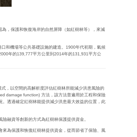
020) 認為，保護和恢復海岸的自然屏障（如紅樹林等），來減
口和機場等公共基礎設施的建造。1900年代初期，氣候
139,777平方公里到2014年的131,931平方公
。
程與經濟模式，以空間的高解析度評估紅樹林所能減少洪患風險的
mage function) 方法，該方法普遍用於工程和保險
況。透過確定紅樹林能提供減少洪患最大效益的位置，此
風險融資等創新的方式為紅樹林保護提供資金。
的機會來為保護和恢復紅樹林提供資金，從而節省了保險、風