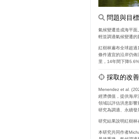
問題與目
氣候變遷造成海平面上升
輕並調適氣候變遷的影響，是
紅樹林遍布全球超過
條件適宜的沿岸仍佈滿
里，14年間下降5
採取的改善
Menendez et
經濟價值，提供海岸洪患
領域以評估洪患影響
研究為調適、永續發
研究結果說明紅樹林
本研究共同作者Mic
暴後重建、氣候調適