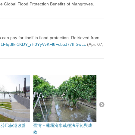
he Global Flood Protection Benefits of Mangroves.
an pay for itself in flood protection. Retrieved from
rf1FIqBfk-1KDY_rH0YyVvKFl8FcboJ77ffISwLc
(Apr. 07,
奧芬巴赫港改善
臺灣－蓮霧淹水栽種法示範與成
澳洲－北昆士蘭機
效
風險評估