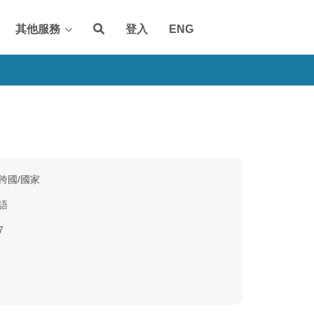
其他服務
登入
ENG
跨國/國家
語
7