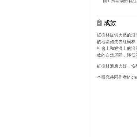
圖1 風暴潮對有紅
成效
紅樹林提供天然的沿海
的地區如失去紅樹林
社會上和經濟上的沿
效的自然屏障，降低
紅樹林適應力好，恢
本研究共同作者Mic