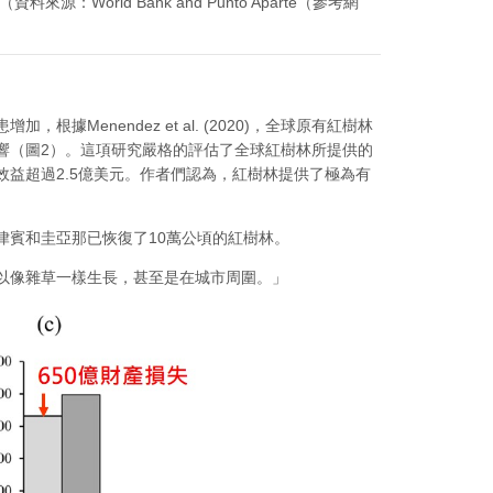
rld Bank and Punto Aparte（參考網
enendez et al. (2020)，全球原有紅樹林
影響（圖2）。這項研究嚴格的評估了全球紅樹林所提供的
益超過2.5億美元。作者們認為，紅樹林提供了極為有
律賓和圭亞那已恢復了10萬公頃的紅樹林。
且可以像雜草一樣生長，甚至是在城市周圍。」