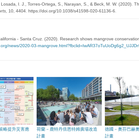
Losada, I. J., Torres-Ortega, S., Narayan, S., & Beck, M. W. (2020). T
rts,
10, 4404. https://doi.org/10.1038/s41598-020-61136-6.
California - Santa Cruz. (2020). Research shows mangrove conservation c
ys.org/news/2020-03-mangrove.html?fbclid=IwAR37oTuUoDg6g2_UJJD
策略提升災害應
荷蘭－鹿特丹倍恩特姆廣場改造
德國－奧芬巴赫
計畫
計畫