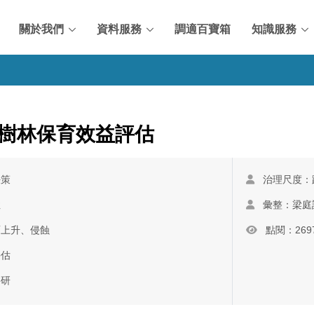
關於我們
資料服務
調適百寶箱
知識服務
樹林保育效益評估
決策
治理尺度：
性
彙整：梁庭
面上升、侵蝕
點閱：269
評估
科研