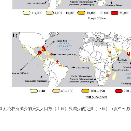
3 紅樹林所減少的受災人口數（上圖）與減少的災損（下圖）（資料來源：Menen