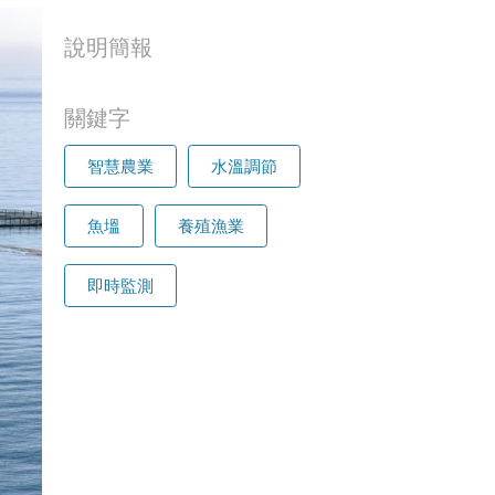
說明簡報
關鍵字
智慧農業
水溫調節
魚塭
養殖漁業
即時監測