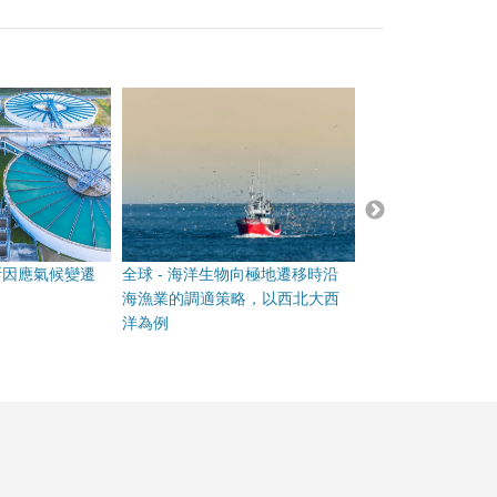
斯因應氣候變遷
全球 - 海洋生物向極地遷移時沿
美國－因應極端颶
海漁業的調適策略，以西北大西
災損救助辦法
洋為例