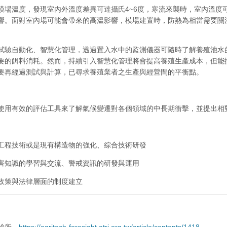
場溫度，發現室內外溫度差異可達攝氏4~6度，寒流來襲時，室內溫度可維
響。面對室內場可能會帶來的高溫影響，模場建置時，防熱為相當需要關
試驗自動化、智慧化管理，透過置入水中的監測儀器可隨時了解養殖池水
要的餌料消耗。然而，持續引入智慧化管理將會提高養殖生產成本，但能
要再經過測試與計算，已尋求養殖業者之生產與經營間的平衡點。
使用有效的評估工具來了解氣候變遷對各個領域的中長期衝擊，並提出相
工程技術或是現有構造物的強化、綜合技術研發
害知識的學習與交流、警戒資訊的研發與運用
政策與法律層面的制度建立
驗所。
https://agritech-foresight.atri.org.tw/article/contents/1418
。