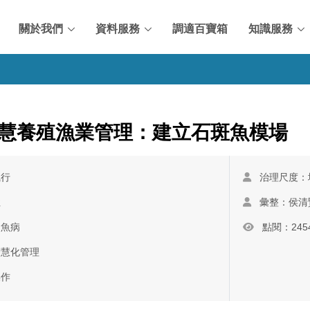
關於我們
資料服務
調適百寶箱
知識服務
慧養殖漁業管理：建立石斑魚模場
執行
治理尺度：
性
彙整：侯清
、魚病
點閱：245
智慧化管理
操作