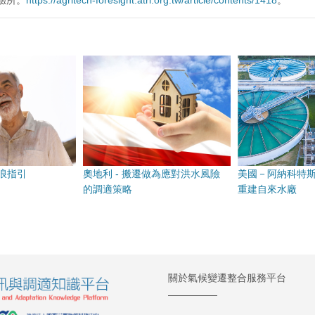
浪指引
奧地利 - 搬遷做為應對洪水風險
美國－阿納科特
的調適策略
重建自來水廠
關於氣候變遷整合服務平台