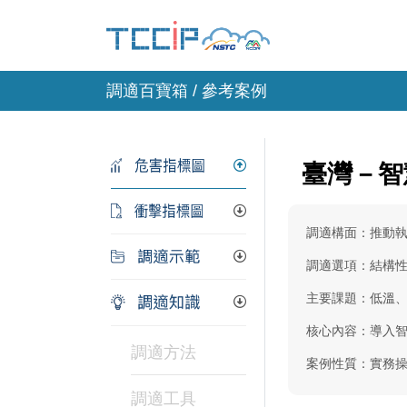
調適百寶箱 / 參考案例
臺灣－智
調適構面：推動
調適選項：結構
主要課題：低溫
核心內容：導入
調適方法
案例性質：實務
調適工具