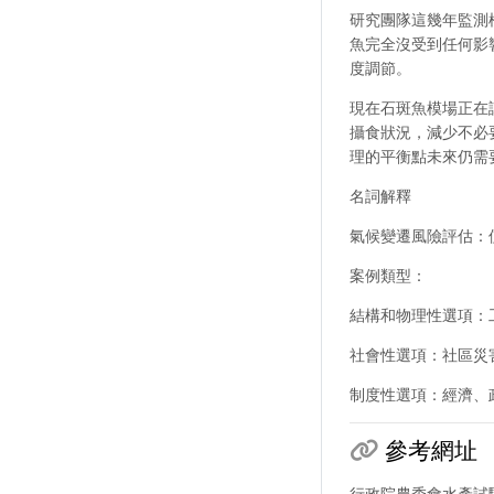
研究團隊這幾年監測模
魚完全沒受到任何影
度調節。
現在石斑魚模場正在
攝食狀況，減少不必
理的平衡點未來仍需
名詞解釋
氣候變遷風險評估：
案例類型：
結構和物理性選項：
社會性選項：社區災
制度性選項：經濟、
參考網址
行政院農委會水產試