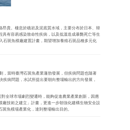
格昂貴。棲息於礁岩及泥底質水域，主要分布於日本、韓
程具有容易感染致命性疾病，以及低溫造成暴斃死亡等生
投入石斑魚模廠建置計畫，期望增加養殖石斑品種多元化
規劃，當時臺灣石斑魚產業蓬勃發展，但疾病問題也隨著
解決疾病問題，水試所提出要朝向整場輸出的方向發展，
面對全球市場劇烈變遷時，能夠促進農業產業創新，因應
模廠技術之建立」計畫，更進一步朝強化建構生物安全設
石斑魚模場產業化，達到整場輸出目的。