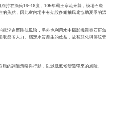
持在攝氏16~18度，105年霸王寒流來襲，模場石斑
注的焦點，因此室內場中有架設多組抽風扇協助夏季的溫
的狀況進而降低風險，另外也利用水中攝影機觀察石斑魚
換取節省人力、穩定水質產生的效益，故智慧化與傳統管
對應的調適策略與行動，以減低氣候變遷帶來的風險。