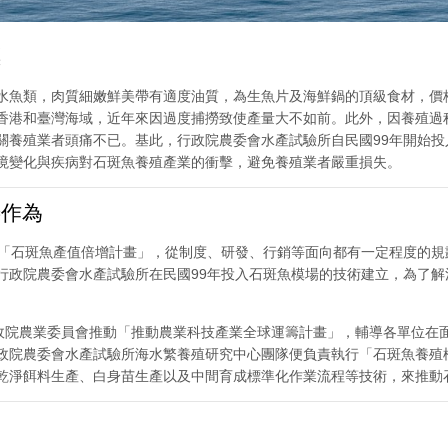
標
水魚類，肉質細嫩鮮美帶有適度油質，為生魚片及海鮮鍋的頂級食材，價
香港和臺灣海域，近年來因過度捕撈致使產量大不如前。此外，因養殖過
關養殖業者頭痛不已。基此，行政院農委會水產試驗所自民國99年開始
境變化與疾病對石斑魚養殖產業的衝擊，避免養殖業者嚴重損失。
作為
定「石斑魚產值倍增計畫」，從制度、研發、行銷等面向都有一定程度的
行政院農委會水產試驗所在民國99年投入石斑魚模場的技術建立，為了
行政院農業委員會推動「推動農業科技產業全球運籌計畫」，輔導各單位在
政院農委會水產試驗所海水繁養殖研究中心團隊便負責執行「石斑魚養殖
乾淨餌料生產、白身苗生產以及中間育成標準化作業流程等技術，來推動