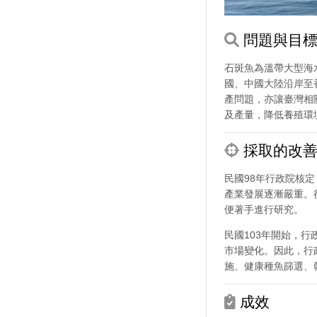
問題與目
石斑魚為溫帶大型海
國、中國大陸沿岸至
產問題，亦讓臺灣相
及產量，降低養殖環
採取的改善
民國98年行政院核
產業發展逐漸嚴重。
便著手進行研究。
民國103年開始，
市場變化。因此，行
施、健康種魚篩選、
成效