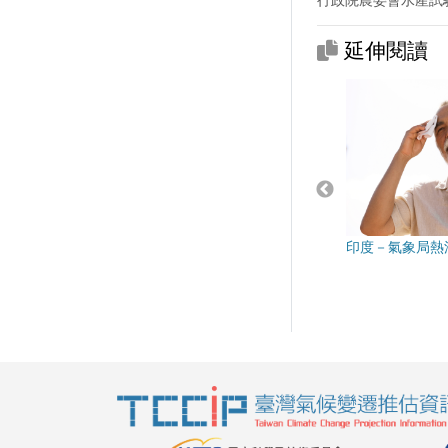
延伸閱讀
印度－氣象局熱