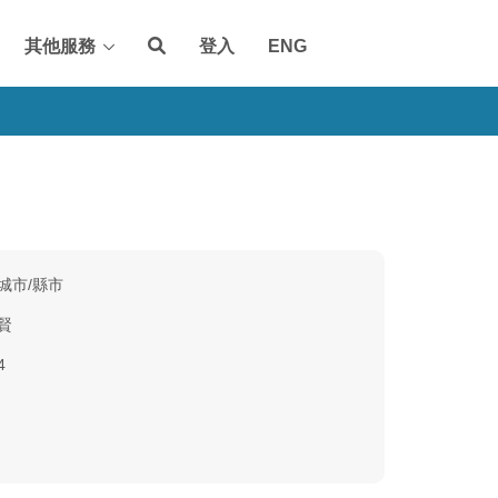
其他服務
登入
ENG
城市/縣市
賢
4