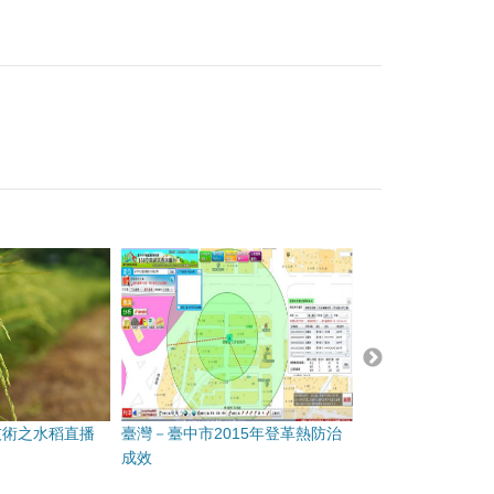
技術之水稻直播
臺灣－臺中市2015年登革熱防治
澳洲－西雪梨城市
成效