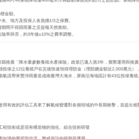
投標金額。
中央、地方及投保人各負擔1/3之保費。
費期間不得因雨量之災提報天然救助。
出險率與否，約3年做±10%之費率調整。
屏東縣推廣「降水量參數養殖水產保險」政策已邁入第3年，實際運用與推廣案
投保之12位養殖戶在災後快速領得理賠金（理賠總金額近2,000萬元）
南氣流帶來豐沛雨量造成南臺灣大淹水，屏南沿海地區計有43位投保養殖戶
使用有效的評估工具來了解氣候變遷對各個領域的中長期衝擊，並提出相
工程技術或是現有構造物的強化、綜合技術研發
害知識的學習與交流、警戒資訊的研發與運用