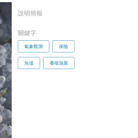
說明簡報
關鍵字
氣象觀測
保險
魚塭
養殖漁業