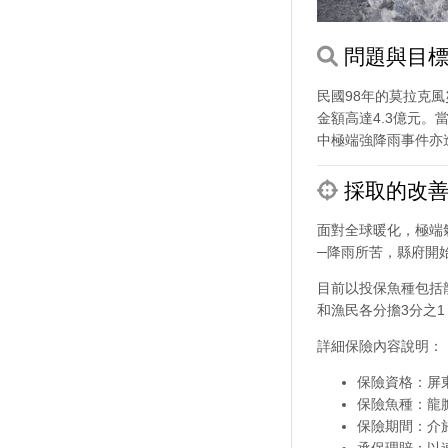
問題與目
民國98年的莫拉克
金額高達4.3億元
中極端強降雨事件亦
採取的改善
面對全球暖化，極端
─降雨所苦，縣府開
目前以投保魚種包括
和漁民各分擔3分之
詳細保險內容說明：
保險資格：屏
保險魚種：龍
保險期間：介於
承保理賠：以