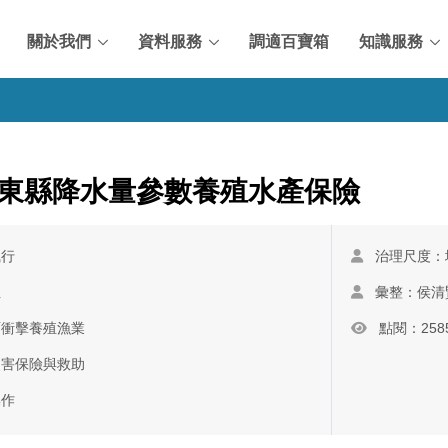
關於我們
資料服務
調適百寶箱
知識服務
東縣降水量參數養殖水產保險
執行
治理尺度：
性
彙整：侯清
雨衝擊養殖漁業
點閱：258
災害保險與救助
操作