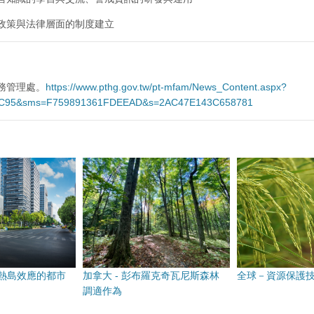
政策與法律層面的制度建立
務管理處。
https://www.pthg.gov.tw/pt-mfam/News_Content.aspx?
C95&sms=F759891361FDEEAD&s=2AC47E143C658781
熱島效應的都市
加拿大 - 彭布羅克奇瓦尼斯森林
全球－資源保護
調適作為