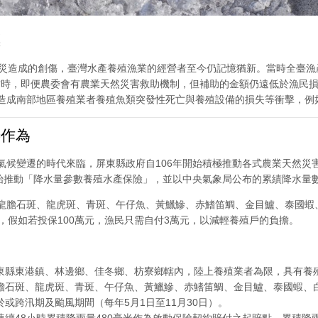
標
風災造成的創傷，臺灣水產養殖漁業的經營者至今仍記憶猶新。當時全臺漁
。當時，即便農委會有農業天然災害救助機制，但補助的金額仍遠低於漁民
造成南部地區養殖業者養殖魚類突發性死亡與養殖設備的損失等衝擊，例如1
作為
氣候變遷的時代來臨，屏東縣政府自106年開始積極推動各式農業天然災
始推動「降水量參數養殖水產保險」，並以中央氣象局公布的累績降水量
龍膽石斑、龍虎斑、青斑、午仔魚、黃鱲鰺、赤鰭笛鯛、金目鱸、泰國蝦
1，假如若投保100萬元，漁民只需自付3萬元，以減輕養殖戶的負擔。
東縣東港鎮、林邊鄉、佳冬鄉、枋寮鄉轄內，陸上養殖業者為限，具有養
膽石斑、龍虎斑、青斑、午仔魚、黃鱲鰺、赤鰭笛鯛、金目鱸、泰國蝦、
或跨汛期及颱風期間（每年5月1日至11月30日）。
連續48小時累積降雨量480毫米作為啟動保險契約賠付之起賠點。累積降