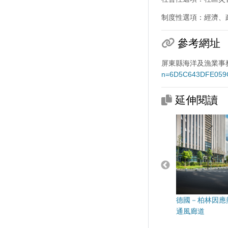
制度性選項：經濟、
參考網址
屏東縣海洋及漁業事
n=6D5C643DFE059
延伸閱讀
德國－柏林因應
通風廊道