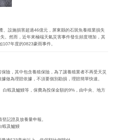
產、設施損害超過46億元，屏東縣的石斑魚養殖業損失
損失。然而，近年來極端天氣災害事件發生頻度增加，其
07年度的0823豪雨事件。
害保險，其中包含養殖保險，為了讓養殖業者不再受天災
數據做為理賠依據，不須要個別勘損，理賠簡單快速。
、白蝦及鱸鰻等，保費為投保金額的9%，由中央、地方
殖登記證及放養量申報。
白蝦及鱸鰻
雨量達523毫米以上，依保額比例賠付。