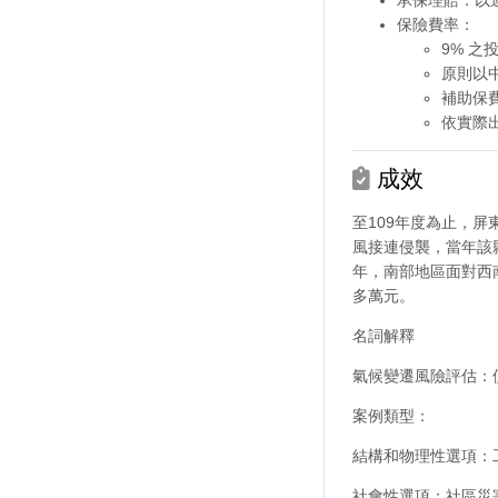
保險費率：
9% 之
原則以
補助保
依實際
成效
至109年度為止，
風接連侵襲，當年該縣
年，南部地區面對西
多萬元。
名詞解釋
氣候變遷風險評估：
案例類型：
結構和物理性選項：
社會性選項：社區災