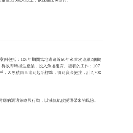
例包括：106年期間當地遭逢近50年來首次連續2個颱
，得以即時挹注產業，投入魚塭復育、復養的工作；107
，因累積雨量達到起陪標準，得到資金挹注，計2,700
對應的調適策略與行動，以減低氣候變遷帶來的風險。