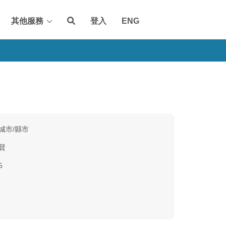
其他服務
登入
ENG
城市/縣市
賢
5