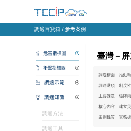
調適百寶箱 / 參考案例
臺灣－屏
調適構面：推動
調適選項：制度
主要課題：強降
核心內容：建立
調適方法
案例性質：實務
調適工具