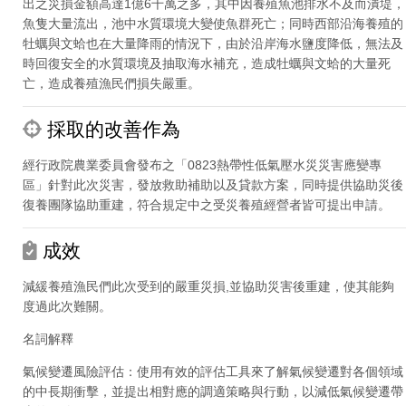
出之災損金額高達1億6千萬之多，其中因養殖魚池排水不及而潰堤，
魚隻大量流出，池中水質環境大變使魚群死亡；同時西部沿海養殖的
牡蠣與文蛤也在大量降雨的情況下，由於沿岸海水鹽度降低，無法及
時回復安全的水質環境及抽取海水補充，造成牡蠣與文蛤的大量死
亡，造成養殖漁民們損失嚴重。
採取的改善作為
經行政院農業委員會發布之「0823熱帶性低氣壓水災災害應變專
區」針對此次災害，發放救助補助以及貸款方案，同時提供協助災後
復養團隊協助重建，符合規定中之受災養殖經營者皆可提出申請。
成效
減緩養殖漁民們此次受到的嚴重災損,並協助災害後重建，使其能夠
度過此次難關。
名詞解釋
氣候變遷風險評估：使用有效的評估工具來了解氣候變遷對各個領域
的中長期衝擊，並提出相對應的調適策略與行動，以減低氣候變遷帶