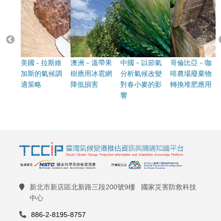
美國 - 拉斯維
澳洲－溫帶果
中國－以節氣
哥倫比亞－咖
加斯的氣候調
樹應用冰雹網
分析氣候改變
啡農場廢棄物
適策略
降低損害
對春小麥的影
轉換堆肥應用
響
新北市新店區北新路三段200號9樓 國家災害防救科技
中心
886-2-8195-8757