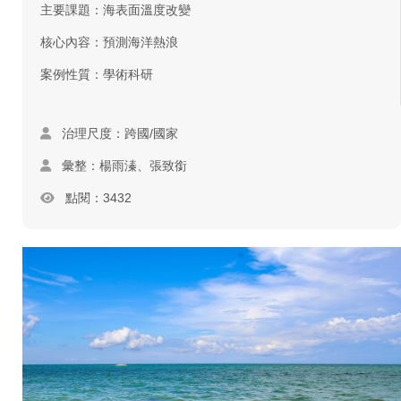
主要課題：海表面溫度改變
核心內容：預測海洋熱浪
案例性質：學術科研
治理尺度：跨國/國家
彙整：楊雨溱、張致銜
點閱：3432