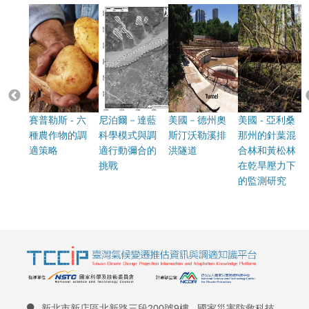
賽普勒斯 - 六
尼泊爾－達藍
美國－德州奧
美國 - 亞利桑
種農作物的調
科學模式與調
斯汀沃勒溪排
那州的針葉混
適策略
適行動彌合的
洪隧道
合林和黃松林
挑戰
在乾旱壓力下
的監測研究
新北市新店區北新路三段200號9樓 國家災害防救科技