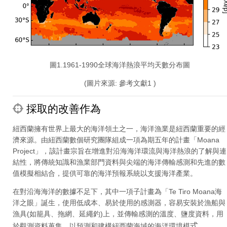
圖1.1961-1990全球海洋熱浪平均天數分布圖
(圖片來源: 參考文獻1 )
採取的改善作為
紐西蘭擁有世界上最大的海洋領土之一，海洋漁業是紐西蘭重要的經
濟來源。由紐西蘭數個研究團隊組成一項為期五年的計畫「Moana
Project」，該計畫宗旨在增進對沿海海洋環流與海洋熱浪的了解與連
結性，將傳統知識和漁業部門資料與尖端的海洋傳輸感測和先進的數
值模擬相結合，提供可靠的海洋預報系統以支援海洋產業。
在對沿海海洋的數據不足下，其中一項子計畫為「Te Tiro Moana海
洋之眼」誕生，使用低成本、易於使用的感測器，容易安裝於漁船與
漁具(如籠具、拖網、延繩釣)上，並傳輸感測的溫度、鹽度資料，用
式
於觀測資料蒐集，以預測和建構紐西蘭海域的海洋環境模
。