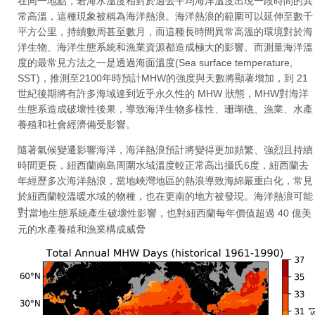
在同一地點，若海水溫度相對於過去平均海洋溫度出現一段時間的異
常高溫，這種現象被稱為海洋熱浪。海洋熱浪的範圍可以延伸至數千
平方公里，持續數周甚至數月，而這種長時間異常高溫的環境對於海
洋生物、海洋生態系統和漁業資源都造成極大的影響。而測量海洋溫
度的最常見方法之一是透過海面溫度(Sea surface temperature,
SST)，推測至2100年時預計MHW的強度與天數將顯著增加，到 21
世紀後期將有許多海域達到近乎永久性的 MHW 狀態，MHW對海洋
生態系造成破壞性後果，導致海洋生物多樣性、珊瑚礁、漁業、水產
養殖和社會經濟備受影響。
隨著氣候變遷影響海洋，海洋熱浪預計將變得更加頻繁、強烈且持續
時間更長，紐西蘭南島周圍水域溫度較正常高出攝氏6度，紐西蘭去
年經歷多次海洋熱浪，當地峽灣地區的熱浪導致海綿嚴重白化，常見
於紐西蘭較溫暖水域的物種，也在更南的地方被發現。海洋熱浪可能
對
當地生態系統產生破壞性影響，也對紐西蘭每年價值超過 40 億美
元的水產養殖和漁業構成威脅