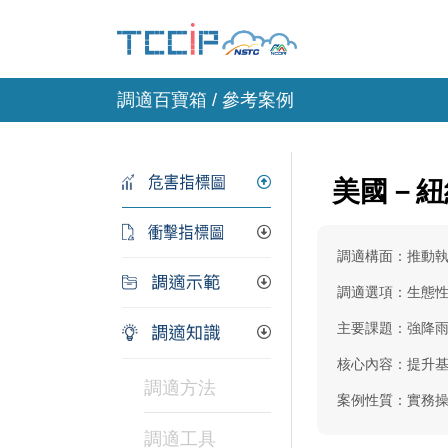
調適百寶箱 / 參考案例
美國－紐
調適構面：推動
調適選項：生態性
主要課題：強降
核心內容：提升
調適方法
案例性質：實務
調適工具