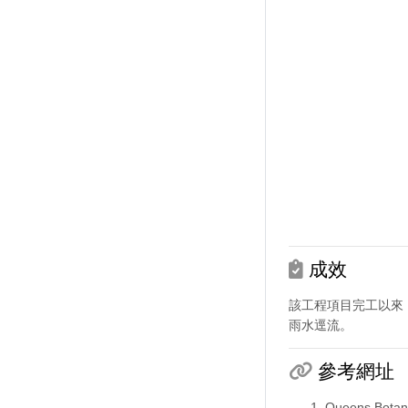
成效
該工程項目完工以來
雨水逕流。
參考網址
Queens Botan