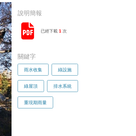
說明簡報
已經下載
1
次
關鍵字
雨水收集
綠設施
綠屋頂
排水系統
重現期雨量