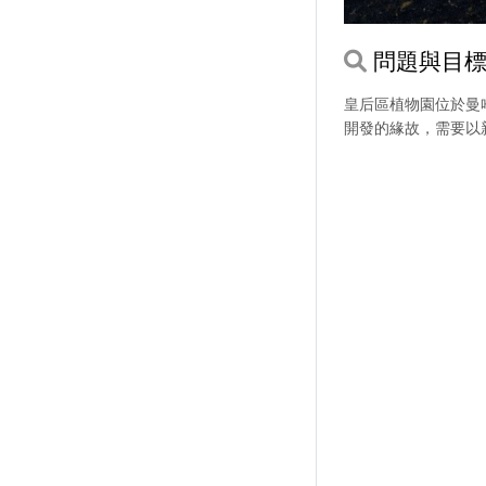
問題與目
皇后區植物園位於曼
開發的緣故，需要以