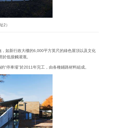
址2）
，如新行政大樓的6,000平方英尺的綠色屋頂以及文化
用於低接觸灌溉。
輛的“停車場”於2011年完工，由各種鋪路材料組成。