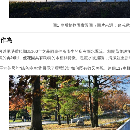
圖1 皇后植物園實景圖（圖片來源：參考網
作為
可以承受重現期為100年之暴雨事件所產生的所有雨水逕流。相關蒐集設施
流的再利用，使花園具有獨特的水相關特徵。逕流水被捕獲，清潔並重新
00平方英尺的“綠色停車場”展示了環境設計如何既有效又美觀。這個117車