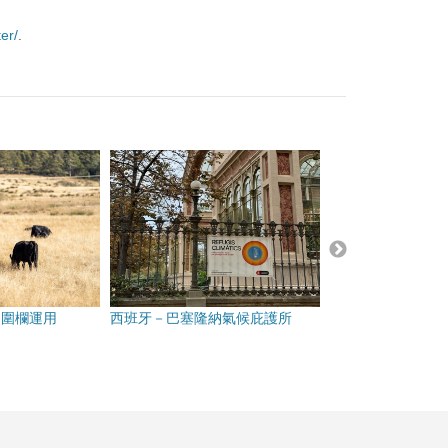
er/
.
擬圍欄運用
西班牙－巴塞隆納氣候庇護所
臺灣－彰化縣201
群聚事件