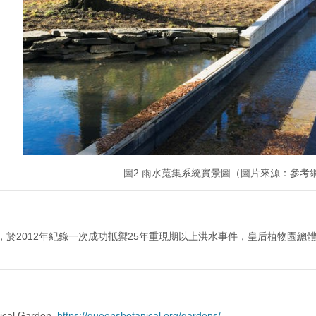
圖2 雨水蒐集系統實景圖（圖片來源：參考
，於2012年紀錄一次成功抵禦25年重現期以上洪水事件，皇后植物園總
ical Garden.
https://queensbotanical.org/gardens/
.