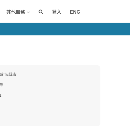
其他服務
登入
ENG
城市/縣市
華
1