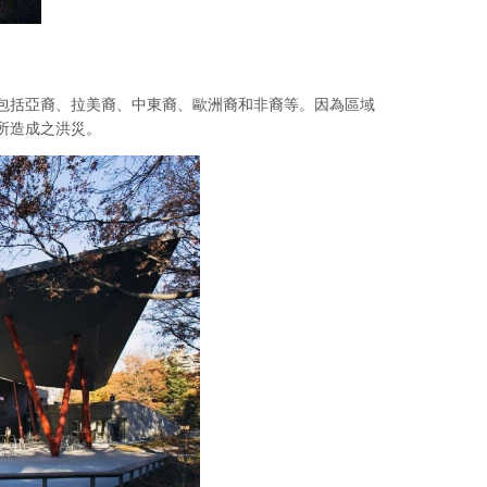
包括亞裔、拉美裔、中東裔、歐洲裔和非裔等。因為區域
所造成之洪災。