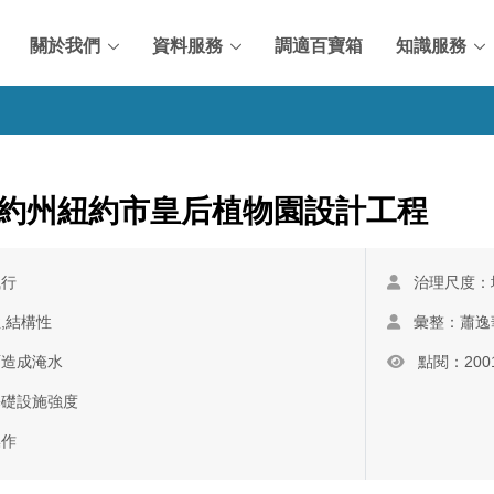
關於我們
資料服務
調適百寶箱
知識服務
約州紐約市皇后植物園設計工程
執行
治理尺度：
,結構性
彙整：蕭逸
雨造成淹水
點閱：200
基礎設施強度
操作