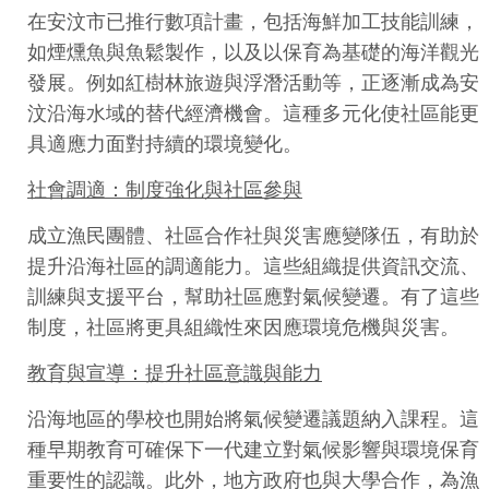
在安汶市已推行數項計畫，包括海鮮加工技能訓練，
如煙燻魚與魚鬆製作，以及以保育為基礎的海洋觀光
發展。例如紅樹林旅遊與浮潛活動等，正逐漸成為安
汶沿海水域的替代經濟機會。這種多元化使社區能更
具適應力面對持續的環境變化。
社會調適：制度強化與社區參與
成立漁民團體、社區合作社與災害應變隊伍，有助於
提升沿海社區的調適能力。這些組織提供資訊交流、
訓練與支援平台，幫助社區應對氣候變遷。有了這些
制度，社區將更具組織性來因應環境危機與災害。
教育與宣導：提升社區意識與能力
沿海地區的學校也開始將氣候變遷議題納入課程。這
種早期教育可確保下一代建立對氣候影響與環境保育
重要性的認識。此外，地方政府也與大學合作，為漁