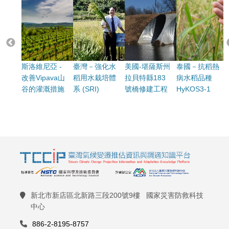
斯洛維尼亞 -
臺灣－強化水
美國-堪薩斯州
泰國－抗稻熱
改善Vipava山
稻用水栽培體
拉貝特縣183
病水稻品種
谷的灌溉措施
系 (SRI)
號橋修建工程
HyKOS3-1
新北市新店區北新路三段200號9樓 國家災害防救科技
中心
886-2-8195-8757