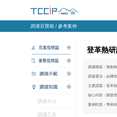
調適百寶箱 / 參考案例
登革熱研
調適構面：推動
調適選項：結構
主要課題：登革
核心內容：開發
調適方法
案例性質：學術
調適工具