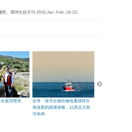
月刊 2016:Jan.-Feb.:18-23。
用水栽培體系
全球 - 海洋生物向極地遷移時沿
日本－人工雪耕改
海漁業的調適策略，以西北大西
不足
洋為例