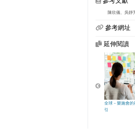
參考文獻
陳欣儀、吳靜芳
參考網址
延伸閱讀
全球－樂施會的
引