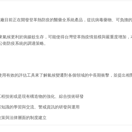
sen藥廠目前正在開發登革熱防疫的醫藥全系統產品，從抗病毒藥物、可負
來氣候更利於病媒蚊生存，可能使得台灣登革熱疫情規模與嚴重度增加，
公衛防疫系統的調適策略。
 使用有效的評估工具來了解氣候變遷對各個領域的中長期衝擊，並提出相
 工程技術或是現有構造物的強化、綜合技術研發
災害知識的學習與交流、警戒資訊的研發與運用
、政策與法律層面的制度建立