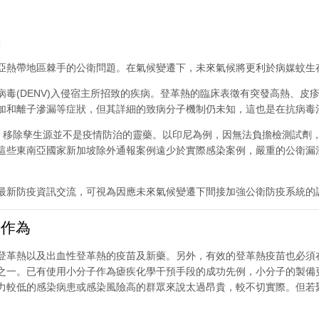
標
亞熱帶地區棘手的公衛問題。在氣候變遷下，未來氣候將更利於病媒蚊生
病毒(DENV)入侵宿主所招致的疾病。登革熱的臨床表徵有突發高熱、
加和離子滲漏等症狀，但其詳細的致病分子機制仍未知，這也是在抗病毒
到，移除孳生源並不是疫情防治的靈藥。以印尼為例，因無法負擔檢測試劑
這些東南亞國家新加坡除外通報案例遠少於實際感染案例，嚴重的公衛漏
最新防疫資訊交流，可視為因應未來氣候變遷下間接加強公衛防疫系統的
作為
登革熱以及出血性登革熱的疫苗及新藥。另外，有效的登革熱疫苗也必須
之一。已有使用小分子作為瘧疾化學干預手段的成功先例，小分子的製備
力較低的感染病患或感染風險高的群眾來說太過昂貴，較不切實際。但若
。