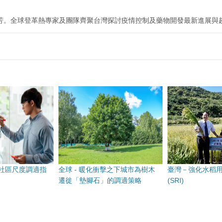
。全球登革熱專家及團隊齊聚台灣探討疫情控制及藥物開發最新進展與趨勢。環球生技
社區尺度調適指
全球 - 暖化衝擊之下城市為樹木
臺灣－強化水稻
遷徙「墊腳石」的調適策略
(SRI)