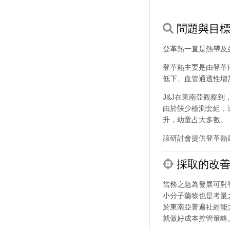
問題與目
登革熱一直是熱帶及
登革熱主要是由登革
低下、血管通透性增
J&J在東南亞觀察
由於缺少檢測套組，
升，幼童占大多數。
該研討會提供登革熱
採取的改善
當務之急為發展可對
小分子藥物也是考量
於東南亞普遍社經能
就做好成本控管策略