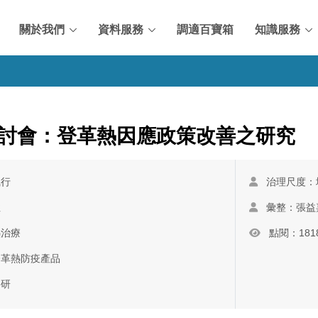
關於我們
資料服務
調適百寶箱
知識服務
討會：登革熱因應政策改善之研究
執行
治理尺度：
性
彙整：張益
熱治療
點閱：181
登革熱防疫產品
科研