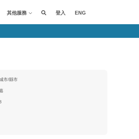
其他服務
登入
ENG
城市/縣市
嘉
8