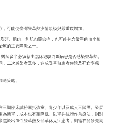
存，可能使臺灣登革熱疫情規模與嚴重度增加。
皮疹及頭、肌肉、和肌肉關節痛，也可能包含嚴重的血小板
治療的主要障礙之一。
，醫師多半必須藉由臨床經驗判斷病患是否感染登革熱。
洞，二次感染者眾多，造成登革熱患者住院及死亡率飆
調適策略。
在三期臨床試驗囊括孩童、青少年以及成人三階層。發展
更為簡單，成本也有望降低。以單株抗體作為療法，則對
聚焦於出血性登革熱及登革休克症患者，則需在開發先期