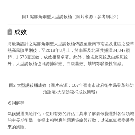
圖1 黏膠角鋼型大型誘殺桶（圖片來源：參考網址2）
成效
將最新設計之黏膠角鋼型大型誘殺桶佈設至臺南市南區及北區之登革
熱高風險里別後，至2018年8月止，於南區及北區共捕獲34,847顆
卵，1,573隻斑蚊，成效相當卓著。此外，除埃及斑蚊及白線斑蚊
外，大型誘殺桶也可誘捕家蚊、白腹叢蚊、蛾蚋等騷擾性害蟲。
圖2 大型誘殺桶成效（圖片來源：107年臺南市政府衛生局登革熱防
治論壇-大型誘殺桶成效簡報）
名詞解釋
氣候變遷風險評估：使用有效的評估工具來了解氣候變遷對各個領域
的中長期衝擊，並提出相對應的調適策略與行動，以減低氣候變遷帶
來的風險。