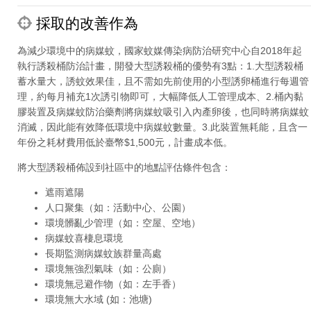
採取的改善作為
為減少環境中的病媒蚊，國家蚊媒傳染病防治研究中心自2018年起
執行誘殺桶防治計畫，開發大型誘殺桶的優勢有3點：1.大型誘殺桶
蓄水量大，誘蚊效果佳，且不需如先前使用的小型誘卵桶進行每週管
理，約每月補充1次誘引物即可，大幅降低人工管理成本、2.桶內黏
膠裝置及病媒蚊防治藥劑將病媒蚊吸引入內產卵後，也同時將病媒蚊
消滅，因此能有效降低環境中病媒蚊數量。3.此裝置無耗能，且含一
年份之耗材費用低於臺幣$1,500元，計畫成本低。
將大型誘殺桶佈設到社區中的地點評估條件包含：
遮雨遮陽
人口聚集（如：活動中心、公園）
環境髒亂少管理（如：空屋、空地）
病媒蚊喜棲息環境
長期監測病媒蚊族群量高處
環境無強烈氣味（如：公廁）
環境無忌避作物（如：左手香）
環境無大水域 (如：池塘)