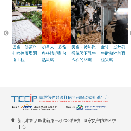
德國－佛萊堡
加拿大－多倫
美國 - 炎熱乾
全球－提升乳
扎哈倫廣場調
多整體規劃散
燥氣候下乳牛
牛耐熱性的育
適工程
熱策略
冷卻的關鍵
種策略
新北市新店區北新路三段200號9樓 國家災害防救科技
中心