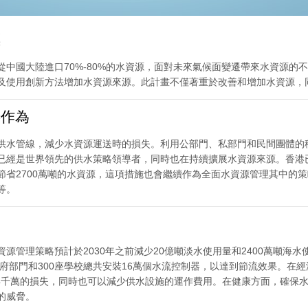
標
從中國大陸進口70%-80%的水資源，面對未來氣候面變遷帶來水資源的
及使用創新方法增加水資源來源。此計畫不僅著重於改善和增加水資源，
作為
供水管線，減少水資源運送時的損失。利用公部門、私部門和民間團體的
已經是世界領先的供水策略領導者，同時也在持續擴展水資源來源。香港已
並節省2700萬噸的水資源，這項措施也會繼續作為全面水資源管理其中的
等。
源管理策略預計於2030年之前減少20億噸淡水使用量和2400萬噸海
個政府部門和300座學校總共安裝16萬個水流控制器，以達到節流效果。
2億4千萬的損失，同時也可以減少供水設施的運作費用。在健康方面，確
的威脅。