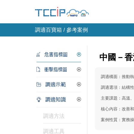
調適百寶箱 / 參考案例
中國－香
調適構面：推動
調適選項：結構
主要課題：高溫
核心內容：改善
調適方法
案例性質：實務
調適工具