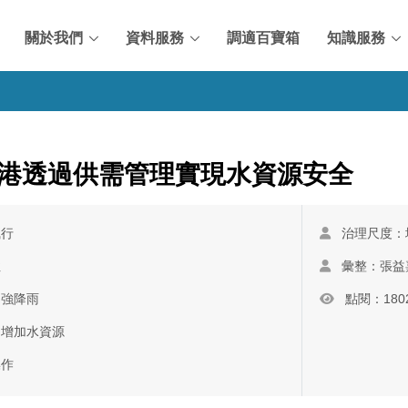
關於我們
資料服務
調適百寶箱
知識服務
港透過供需管理實現水資源安全
執行
治理尺度：
性
彙整：張益
、強降雨
點閱：180
和增加水資源
操作