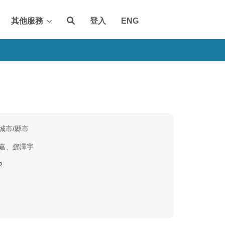
其他服務
登入
ENG
城市/縣市
嘉、鄧澤宇
2