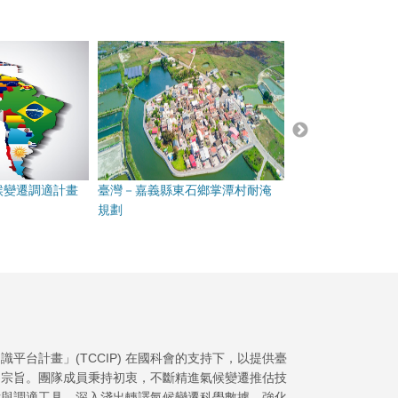
氣候變遷調適計畫
臺灣－嘉義縣東石鄉掌潭村耐淹
臺灣－臺南市新吉
規劃
間建置
平台計畫」(TCCIP) 在國科會的支持下，以提供臺
為宗旨。團隊成員秉持初衷，不斷精進氣候變遷推估技
估與調適工具、深入淺出轉譯氣候變遷科學數據、強化