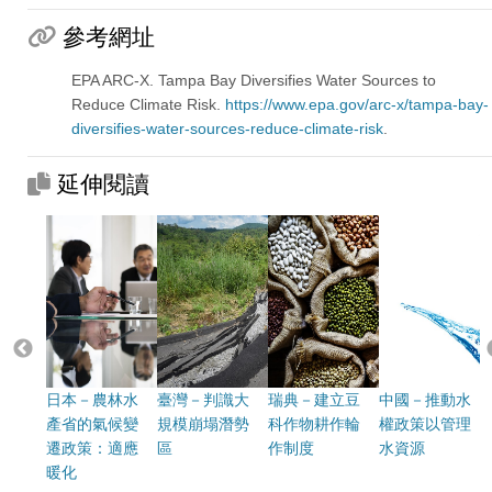
參考網址
EPA ARC-X. Tampa Bay Diversifies Water Sources to
Reduce Climate Risk.
https://www.epa.gov/arc-x/tampa-bay-
diversifies-water-sources-reduce-climate-risk
.
延伸閱讀
日本－農林水
臺灣－判識大
瑞典－建立豆
中國－推動水
產省的氣候變
規模崩塌潛勢
科作物耕作輪
權政策以管理
遷政策：適應
區
作制度
水資源
暖化