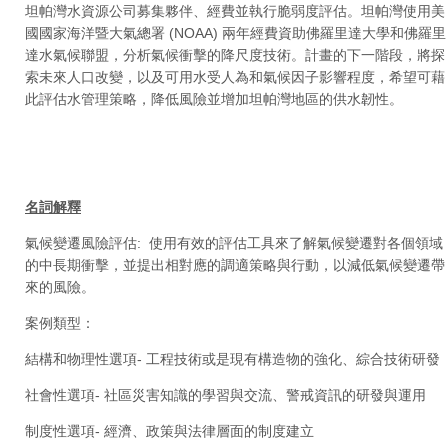
坦帕灣水資源公司募集夥伴、經費並執行脆弱度評估。坦帕灣使用美
國國家海洋暨大氣總署 (NOAA) 兩年經費資助佛羅里達大學和佛羅里
達水氣候聯盟，分析氣候衝擊的降尺度技術。計畫的下一階段，將探
索未來人口改變，以及可用水受人為和氣候因子影響程度，希望可藉
此評估水管理策略，降低風險並增加坦帕灣地區的供水韌性。
名詞解釋
氣候變遷風險評估: 使用有效的評估工具來了解氣候變遷對各個領域
的中長期衝擊，並提出相對應的調適策略與行動，以減低氣候變遷帶
來的風險。
案例類型：
結構和物理性選項- 工程技術或是現有構造物的強化、綜合技術研發
社會性選項- 社區災害知識的學習與交流、警戒資訊的研發與運用
制度性選項- 經濟、政策與法律層面的制度建立