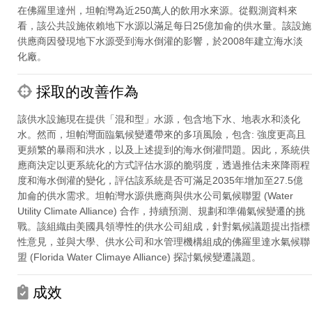
在佛羅里達州，坦帕灣為近250萬人的飲用水來源。從觀測資料來
看，該公共設施依賴地下水源以滿足每日25億加侖的供水量。該設施
供應商因發現地下水源受到海水倒灌的影響，於2008年建立海水淡
化廠。
採取的改善作為
該供水設施現在提供「混和型」水源，包含地下水、地表水和淡化
水。然而，坦帕灣面臨氣候變遷帶來的多項風險，包含: 強度更高且
更頻繁的暴雨和洪水，以及上述提到的海水倒灌問題。因此，系統供
應商決定以更系統化的方式評估水源的脆弱度，透過推估未來降雨程
度和海水倒灌的變化，評估該系統是否可滿足2035年增加至27.5億
加侖的供水需求。坦帕灣水源供應商與供水公司氣候聯盟 (Water
Utility Climate Alliance) 合作，持續預測、規劃和準備氣候變遷的挑
戰。該組織由美國具領導性的供水公司組成，針對氣候議題提出指標
性意見，並
與大學、供水公司和水管理機構組成的佛羅里達水氣候聯
盟 (Florida Water Climaye Alliance) 探討氣候變遷議題。
成效