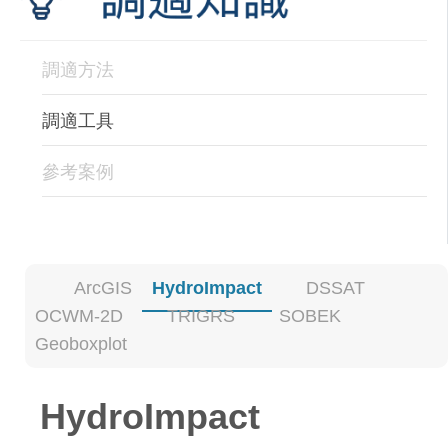
調適方法
調適工具
參考案例
ArcGIS
HydroImpact
DSSAT
OCWM-2D
TRIGRS
SOBEK
Geoboxplot
HydroImpact